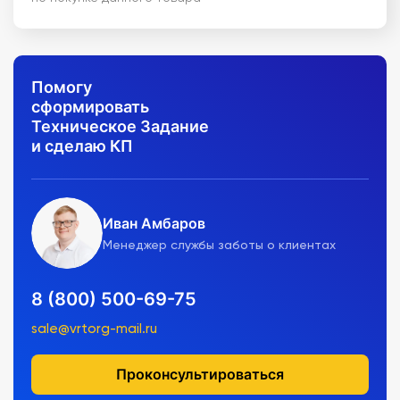
Помогу
сформировать
Техническое Задание
и сделаю КП
Иван Амбаров
Менеджер службы заботы о клиентах
8 (800) 500-69-75
sale@vrtorg-mail.ru
Проконсультироваться