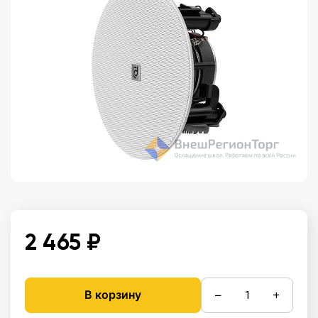
2 465 ₽
−
+
В корзину