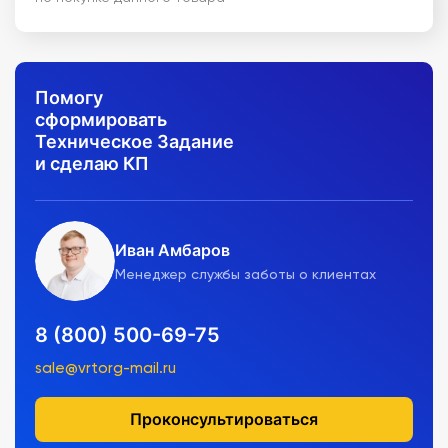
Помогу
сформировать
Техническое Задание
и сделаю КП
Иван Амбаров
Менеджер службы заботы о клиентах
8 (800) 500-69-75
sale@vrtorg-mail.ru
Проконсультироваться