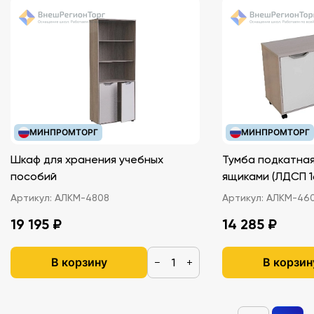
МИНПРОМТОРГ
МИНПРОМТОРГ
Шкаф для хранения учебных
Тумба подкатная
пособий
ящиками (ЛДС
Артикул:
АЛКМ-4808
Артикул:
АЛКМ-46
19 195 ₽
14 285 ₽
В корзину
В корзин
−
+