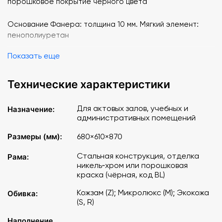
порошковое покрытие черного цвета
Основание Фанера: толщина 10 мм. Мягкий элемент:
пенополиуретан
Показать еще
Габаритный размер 680х610х870 мм
Масса брутто 9,9 кг
Технические характеристики
Для актовых залов, учебных и
Назначение:
административных помещений
Размеры (мм):
680×610×870
Стальная конструкция, отделка
Рама:
никель‑хром или порошковая
краска (чёрная, код BL)
Кожзам (Z); Микролюкс (M); Экокожа
Обивка:
(S, R)
Наполнение