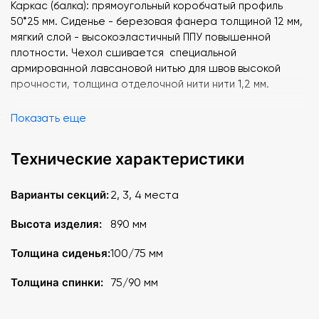
Каркас (балка): прямоугольный коробчатый профиль
50*25 мм. Сиденье - березовая фанера толщиной 12 мм,
мягкий слой - высокоэластичный ППУ повышенной
плотности. Чехол сшивается специальной
армированной лавсановой нитью для швов высокой
прочности, толщина отделочной нити нити 1,2 мм.
На спинке и сиденье установлены пластиковые
Показать еще
антивандальные заглушки.
Технические характеристики
Дополнительно возможно установить мягкие вставки в
боковины подлокотников.
Варианты секций:
2, 3, 4 места
Высота, мм: 890
Высота изделия:
890 мм
Крепление к полу: мобильные секции без крепления к
Толщина сиденья:
100/75 мм
полу, при необходимости можно крепить к полу
Толщина спинки:
75/90 мм
Обивка /отделка: велюр ""алоба"", твид, микровельвет,
искожа