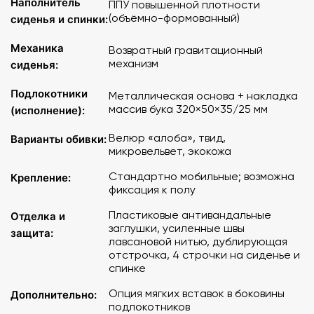
Наполнитель
ППУ повышенной плотности
Подлокотники: массив бука 320*50*35/25 мм
(объёмно-формованный)
сиденья и спинки:
Механика
Возвратный гравитационный
механизм
сиденья:
Подлокотники
Металлическая основа + накладка
массив бука 320×50×35/25 мм
(исполнение):
Велюр «алоба», твид,
Варианты обивки:
микровельвет, экокожа
Стандартно мобильные; возможна
Крепление:
фиксация к полу
Пластиковые антивандальные
Отделка и
заглушки, усиленные швы
защита:
лавсановой нитью, дублирующая
отстрочка, 4 строчки на сиденье и
спинке
Опция мягких вставок в боковины
Дополнительно:
подлокотников