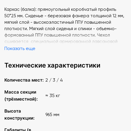
Каркас (балка): прямоугольный коробчатый профиль
50*25 мм. Сиденье - березовая фанера толщиной 12 мм,
мягкий слой - высокоэластичный ППУ повышенной
плотности. Мягкий слой сиденья и спинки - объемно-
формованный ППУ повышенной плотности. Чехол
сшивается специальной армированной лавсановой
нитью для швов высокой прочности.
Показать еще
На спинке установлены пластиковые антивандальные
Технические характеристики
заглушки. Задняя стенка сиденья обита той же тканью,
что и фасад.
Количества мест:
2 / 3 / 4
Дополнительно возможно установить мягкие вставки в
Масса секции
боковины подлокотников.
≈ 35 кг
(трёхместной):
Высота, мм: 965
Высота
965 мм
конструкции:
Крепление к полу: мобильные секции без крепления к
полу, при необходимости можно крепить к полу
Габариты (в