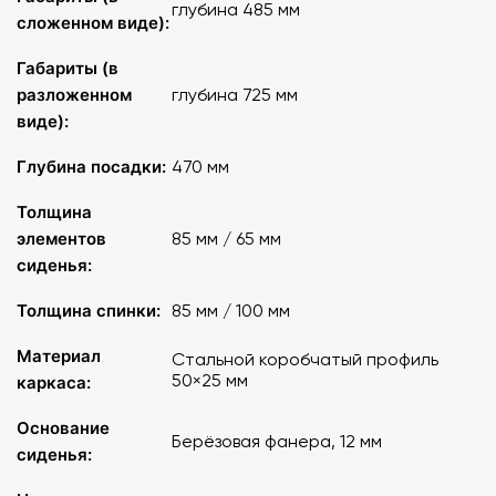
глубина 485 мм
сложенном виде):
Обивка /отделка: велюр ""алоба"", твид, микровельвет,
экокожа
Габариты (в
разложенном
глубина 725 мм
Глубина сиденья, мм: 470
виде):
Сиденье: откидное
Глубина посадки:
470 мм
Толщина
Глубина в разложенном виде, мм: 725
элементов
85 мм / 65 мм
сиденья:
Глубина в сложенном виде, мм: 485
Толщина спинки:
85 мм / 100 мм
Толщина сиденья, мм: 85/65
Материал
Стальной коробчатый профиль
Толщина спинки, мм: 85/100
50×25 мм
каркаса:
Исполнение: на спинке пластиковая заглушка, 4 строчки
Основание
Берёзовая фанера, 12 мм
на спинке, 4 строчки на сиденье, дублирующая
сиденья:
отстрочка шва