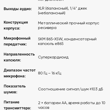
сигнала и включения/выключения трансмиттера.
XLR (балансный), 1/4" джек
Выходы аудио:
В комплект входит:
(небалансный)
Конструкция
Настольный ресивер EM-XSW2
Металлический прочный корпус
ресивера
корпуса:
Микрофонный трансмиттер SMK 865-XSW
Блок питания NT 12-5 CW
Микрофонный
SKM 865‑XSW, конденсаторный
Держатель для микрофона MZQ1
капсюль e865
передатчик:
Характеристики ресивера:
Направленность
Суперкардиоид
капсюля:
Настольный беспроводной ресивер для радиосистем
XSW
Диапазон частот
Передача плотного баса и чистых верхних частот без
80 Гц – 16 кГц
микрофона:
акустической обратной связи
Быстрое сканирование и синхронизация устройств
Показатель
Простой пользовательский интерфейс с ЖК-дисплеем
Соотношение сигнал/шум ≥103 дБ
шумов:
2 х съемные антенны
До 12 совместимых каналов
Питание
2 × батареи AA, время работы до 10
Прочный металлический кабинет
часов
трансмиттера: