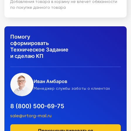
Добавления товара в корзину не влечет обязанности
по покупке данного товара
Помогу
сформировать
Техническое Задание
и сделаю КП
Иван Амбаров
Менеджер службы заботы о клиентах
8 (800) 500-69-75
sale@vrtorg-mail.ru
Проконсультироваться