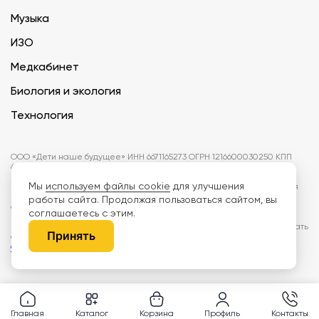
Музыка
ИЗО
Медкабинет
Биология и экология
Технология
ООО «Дети наше будущее» ИНН 6671165273 ОГРН 1216600030250 КПП
667101001 БИК 046577674
Мы
используем файлы cookie
для улучшения
Информация на сайте не является публичной офертой. Изображения
могут отличаться от поставляемых товаров. Поставщик оставляет за
работы сайта. Продолжая пользоваться сайтом, вы
собой право изменить цены и характеристики товаров без
соглашаетесь с этим.
предварительного уведомления заказчика, если это не влияет на
качество поставляемой продукции. Мы используем cookie, чтобы делать
Принять
сайт лучше. Пользуясь сайтом, вы соглашаетесь с
правилами
обработки персональных данных и политикой конфиденциальности.
Главная
Каталог
Корзина
Профиль
Контакты