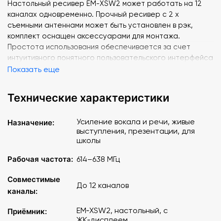
Настольный ресивер EM-XSW2 может работать на 12
каналах одновременно. Прочный ресивер с 2 х
съемными антеннами может быть установлен в рэк,
комплект оснащен аксессуарами для монтажа.
Простота использования обеспечивается за счет
интуитивного понятного пользовательского интерфейса
с ЖК-дисплеями. Ресивер оснащен балансным входом
Показать еще
XLR и небалансным джеком на 1/4"", а также свитчем
выбора источника сигнала: микрофонного или
Технические характеристики
линейного.
Усиление вокала и речи, живые
Назначение:
Трансмиттер SMK 865-XSW оснащен обновленным
выступления, презентации, для
микрофонным капсюлем конденсаторного e865 из серии
школы
Evolution. Суперкардиоидная диаграмма
направленности позволяет производить качественный
Рабочая частота:
614–638 МГц
съем звука без лишних шумов из внеосевой зоны.
Передатчик работает до 10 часов от 2 батареек АА. На
Совместимые
До 12 каналов
корпусе SMK 865-XSW расположен дисплей,
каналы:
отражающий состояние заряда батареи и
EM‑XSW2, настольный, с
подключение к ресиверу, а также свитчи мьютирования
Приёмник:
ЖК‑дисплеем