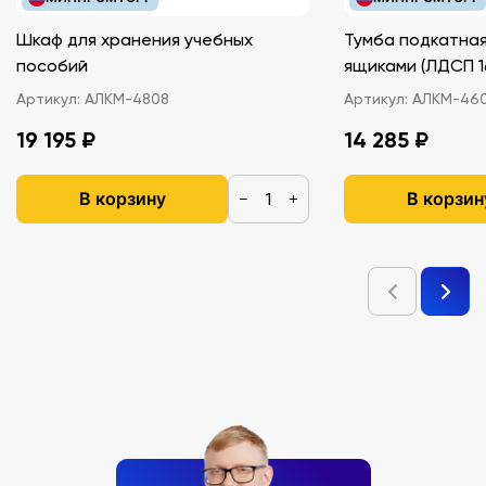
Шкаф для хранения учебных
Тумба подкатная
пособий
ящиками (ЛДС
Артикул:
АЛКМ-4808
Артикул:
АЛКМ-46
19 195 ₽
14 285 ₽
В корзину
В корзин
−
+