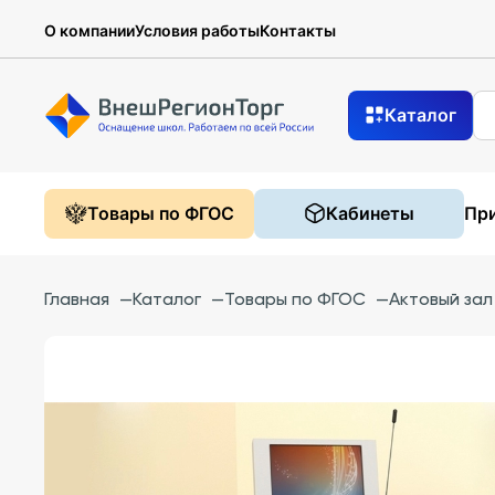
О компании
Условия работы
Контакты
Каталог
Товары по ФГОС
Кабинеты
При
Главная
—
Каталог
—
Товары по ФГОС
—
Актовый зал