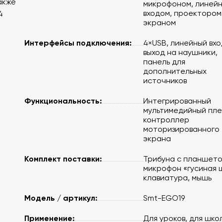
акже
микрофоном, линей
входом, проектором
4
экраном
Интерфейсы подключения:
4×USB, линейный вхо
выход на наушники,
панель для
дополнительных
источников
Функциональность:
Интегрированный
мультимедийный пле
контроллер
моторизированного
экрана
 и
Комплект поставки:
Трибуна с планшето
микрофон «гусиная 
клавиатура, мышь
Модель / артикул:
Smt-EGO19
Применение:
Для уроков, для шко