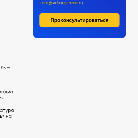
sale@vrtorg-mail.ru
Проконсультироваться
ель —
радио
ма
иатура
ь» на