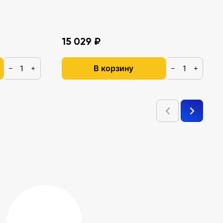
15 029 ₽
В корзину
−
+
−
+