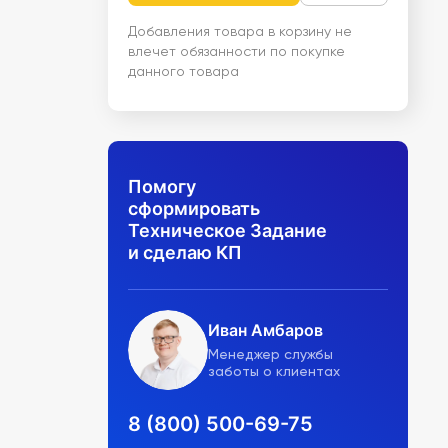
Добавления товара в корзину не
влечет обязанности по покупке
данного товара
Помогу
сформировать
Техническое Задание
и сделаю КП
Иван Амбаров
Менеджер службы
заботы о клиентах
8 (800) 500-69-75