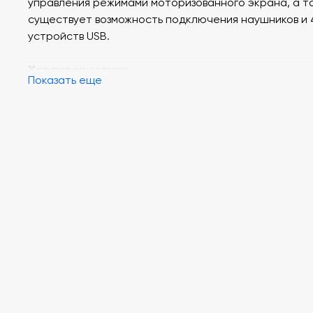
управления режимами моторизованного экрана, а т
существует возможность подключения наушников и 
устройств USB.
Характеристики
:
Показать еще
Интерактивный планшет
Диагональ 19"" 5:4
Микрофон типа "гусиная шея"
Клавиатура и манипулятор мышь
Интегрированный микшер-усилитель мощности
Интегрированный мультимедийный проигрыватель
Контроллер управления моторизированным экраном
видеопроектором
Панель подключения дополнительных источников
Радио микрофонная система