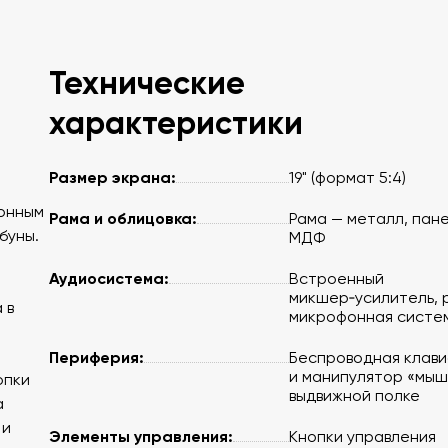
Технические
характеристики
Размер экрана:
19" (формат 5:4)
онным
Рама и облицовка:
Рама — металл, пан
буны.
МДФ
Аудиосистема:
Встроенный
микшер‑усилитель, 
 в
микрофонная систе
Периферия:
Беспроводная клав
и манипулятор «мыш
опки
выдвижной полке
а
 и
Элементы управления:
Кнопки управления