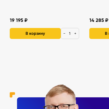
19 195 ₽
14 285 ₽
В корзину
В
−
+