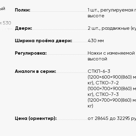
ый
Полки:
1 шт., регулируемая 
высоте
и 530
Двери:
2 шт., раздвижные (к
ри 430
и 530
Ширина проёма двери:
430 мм
Регулировка:
Ножки с изменяемой
высотой
Аналоги в серии:
СТКП-6-3
(1200×600×900(860) м
кг), СТКО-7-2
(1000×700×900(860) м
кг), СТКО-7-3
(1200×700×900(860) м
кг)
Цена (ориентир):
от 28645 до 32295 ру