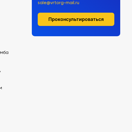
sale@vrtorg-mail.ru
Проконсультироваться
умба
,
м