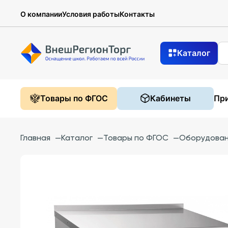
О компании
Условия работы
Контакты
Каталог
Товары по ФГОС
Кабинеты
При
Главная
—
Каталог
—
Товары по ФГОС
—
Оборудован