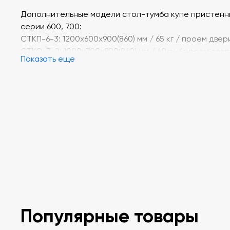
Дополнительные модели стол-тумба купе пристенн
серии 600, 700:
СТКП-6-3: 1200х600х900(860) мм / 65 кг / проем двер
СТКО-7-2: 1000х700х900(860) мм / 60 кг / проем две
Показать еще
СТКО-7-3: 1200х700х900(860) мм / 70 кг / проем двер
Цена от 28645 до 32295 руб.
Популярные товары