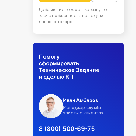
Добавления товара в корзину не
влечет обязанности по покупке
данного товара
Помогу
сформировать
Техническое Задание
и сделаю КП
Иван Амбаров
Менеджер службы
заботы о клиентах
8 (800) 500-69-75