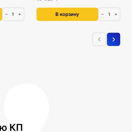
В корзину
−
+
−
+
лю КП