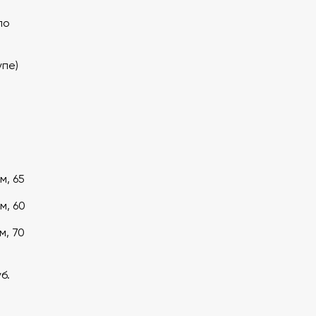
по
упе)
м, 65
м, 60
м, 70
б.