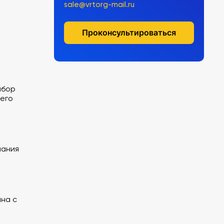
sale@vrtorg-mail.ru
Проконсультироваться
абор
его
к
нания
ана с