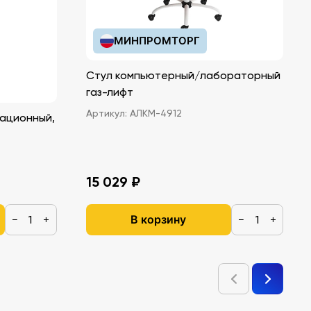
МИНПРОМТОРГ
Стул компьютерный/лабораторный
газ-лифт
Артикул:
АЛКМ-4912
ационный,
15 029 ₽
В корзину
−
+
−
+