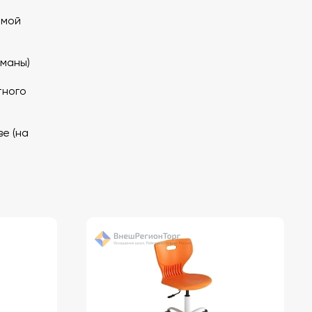
емой
рманы)
тного
ве (на