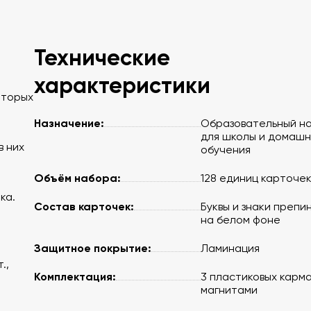
Технические
характеристики
оторых
Назначение:
Образовательный н
для школы и домашн
в них
обучения
Объём набора:
128 единиц карточе
ка.
Состав карточек:
Буквы и знаки препи
на белом фоне
Защитное покрытие:
Ламинация
.,
Комплектация:
3 пластиковых карм
магнитами