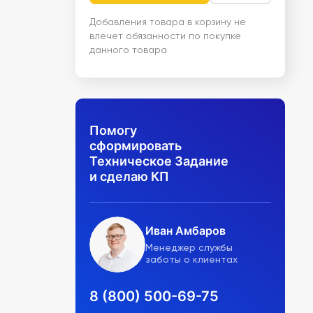
Добавления товара в корзину не
влечет обязанности по покупке
данного товара
Помогу
сформировать
Техническое Задание
и сделаю КП
Иван Амбаров
Менеджер службы
заботы о клиентах
8 (800) 500-69-75