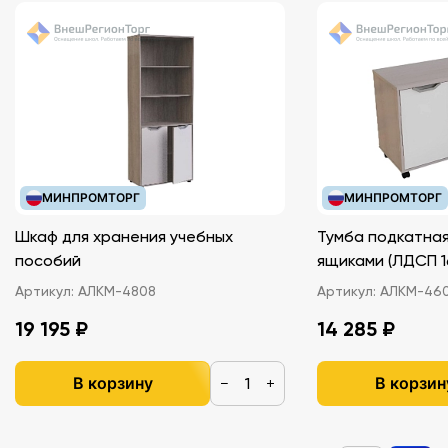
МИНПРОМТОРГ
МИНПРОМТОРГ
Шкаф для хранения учебных
Тумба подкатная
пособий
ящиками (ЛДС
Артикул:
АЛКМ-4808
Артикул:
АЛКМ-46
19 195 ₽
14 285 ₽
В корзину
В корзин
−
+