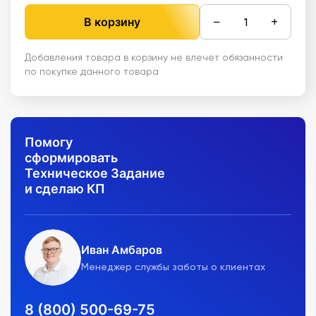
−
+
В корзину
Добавления товара в корзину не влечет обязанности
по покупке данного товара
Помогу
сформировать
Техническое Задание
и сделаю КП
Иван Амбаров
Менеджер службы заботы о клиентах
8 (800) 500-69-75