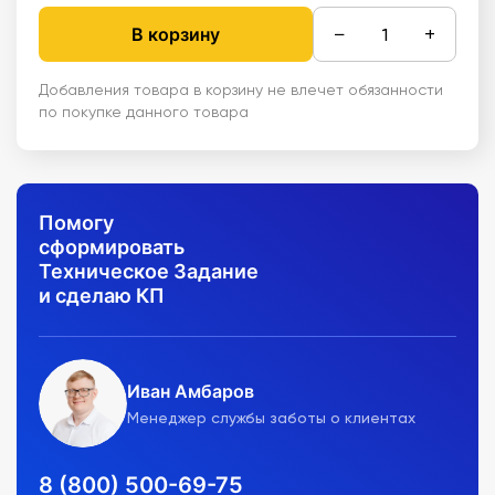
−
+
В корзину
Добавления товара в корзину не влечет обязанности
по покупке данного товара
Помогу
сформировать
Техническое Задание
и сделаю КП
Иван Амбаров
Менеджер службы заботы о клиентах
8 (800) 500-69-75