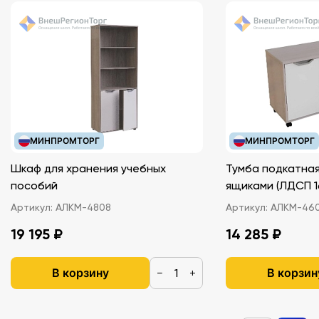
МИНПРОМТОРГ
МИНПРОМТОРГ
Шкаф для хранения учебных
Тумба подкатная
пособий
ящиками (ЛДС
Артикул:
АЛКМ-4808
Артикул:
АЛКМ-46
19 195 ₽
14 285 ₽
В корзину
В корзин
−
+