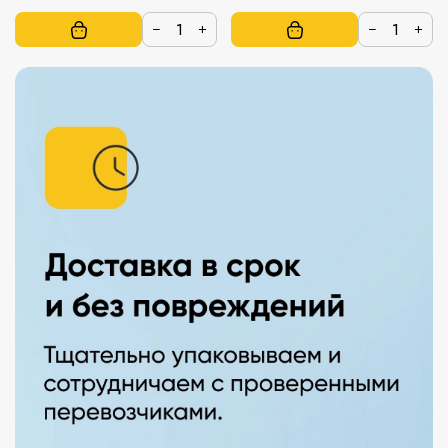
−
+
−
+