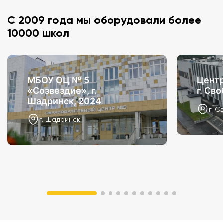
С 2009 года мы оборудовали более
10000 школ
МБОУ ОЦ № 5
Центр
«Созвездие», г.
г. Св
Шадринск, 2024
г. С
г. Шадринск