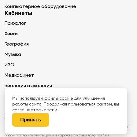
Компьютерное оборудование
Кабинеты
Психолог
Химия
География
Музыка
ИЗО
Медкабинет
Биология и экология
Технология
Мы
используем файлы cookie
для улучшения
работы сайта. Продолжая пользоваться сайтом, вы
соглашаетесь с этим.
ООО «Дети наше будущее» ИНН 6671165273 ОГРН 1216600030250 КПП
667101001 БИК 046577674
Принять
Информация на сайте не является публичной офертой. Изображения
могут отличаться от поставляемых товаров. Поставщик оставляет за
собой право изменить цены и характеристики товаров без