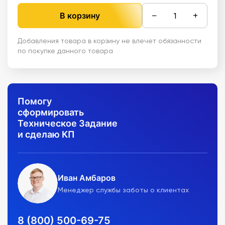
−
+
В корзину
Добавления товара в корзину не влечет обязанности
по покупке данного товара
Помогу
сформировать
Техническое Задание
и сделаю КП
Иван Амбаров
Менеджер службы заботы о клиентах
8 (800) 500-69-75