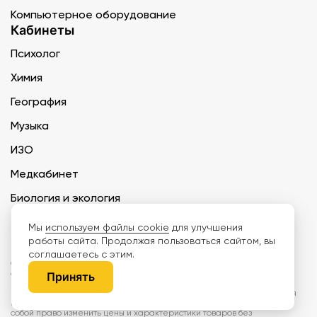
Компьютерное оборудование
Кабинеты
Психолог
Химия
География
Музыка
ИЗО
Медкабинет
Биология и экология
Технология
Мы
используем файлы cookie
для улучшения
работы сайта. Продолжая пользоваться сайтом, вы
соглашаетесь с этим.
ООО «Дети наше будущее» ИНН 6671165273 ОГРН 1216600030250 КПП
667101001 БИК 046577674
Принять
Информация на сайте не является публичной офертой. Изображения
могут отличаться от поставляемых товаров. Поставщик оставляет за
собой право изменить цены и характеристики товаров без