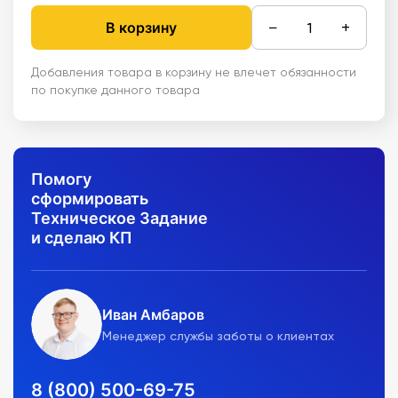
−
+
В корзину
Добавления товара в корзину не влечет обязанности
по покупке данного товара
Помогу
сформировать
Техническое Задание
и сделаю КП
Иван Амбаров
Менеджер службы заботы о клиентах
8 (800) 500-69-75