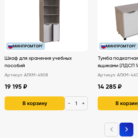
различной высоте и вращать их во всех плоскостях, что
облегчает монтаж установок и приборов.
МИНПРОМТОРГ
МИНПРОМТОРГ
Шкаф для хранения учебных
Тумба подкатная
пособий
ящиками (ЛДС
Артикул:
АЛКМ-4808
Артикул:
АЛКМ-46
19 195 ₽
14 285 ₽
В корзину
В корзин
−
+