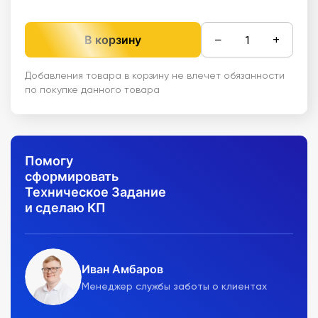
−
+
В корзину
Добавления товара в корзину не влечет обязанности
по покупке данного товара
Помогу
сформировать
Техническое Задание
и сделаю КП
Иван Амбаров
Менеджер службы заботы о клиентах