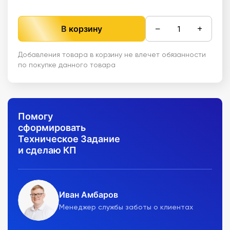
−
+
В корзину
Добавления товара в корзину не влечет обязанности
по покупке данного товара
Помогу
сформировать
Техническое Задание
и сделаю КП
Иван Амбаров
Менеджер службы заботы о клиентах