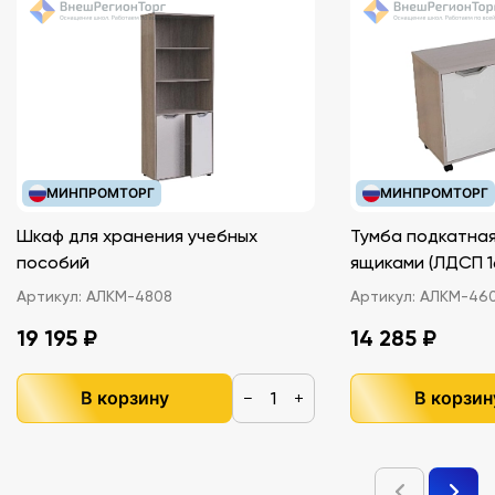
свойств изделия и его методического назначения.
МИНПРОМТОРГ
МИНПРОМТОРГ
Шкаф для хранения учебных
Тумба подкатная
пособий
ящиками (ЛДС
Артикул:
АЛКМ-4808
Артикул:
АЛКМ-46
19 195 ₽
14 285 ₽
В корзину
В корзин
−
+