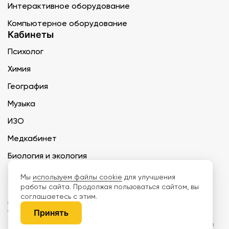
Интерактивное оборудование
Компьютерное оборудование
Кабинеты
Психолог
Химия
География
Музыка
ИЗО
Медкабинет
Биология и экология
Технология
Мы
используем файлы cookie
для улучшения
работы сайта. Продолжая пользоваться сайтом, вы
соглашаетесь с этим.
ООО «Дети наше будущее» ИНН 6671165273 ОГРН 1216600030250 КПП
667101001 БИК 046577674
Принять
Информация на сайте не является публичной офертой. Изображения