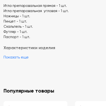
Игла препаровальная прямая - 1 шт.
Игла препаровальная угловая - 1 шт.
Ножницы - 1 шт.
Пинцет - 1 шт.
Скальпель - 1 шт.
Футляр - 1 шт.
Паспорт - 1 шт.
Характеристики изделия
Показать еще
Все предметы выполнены из металла, уложены в футляр.
Для проведения работ необходим лоток (ванночка) для
препарирования.
Примечание:
предприятие-изготовитель оставляет за
собой право, без уведомления потребителя, вносить
Популярные товары
незначительные изменения в конструкцию, комплектацию,
технические характеристики, внешний вид, включая
изменения по упаковке, не ухудшающие потребительских