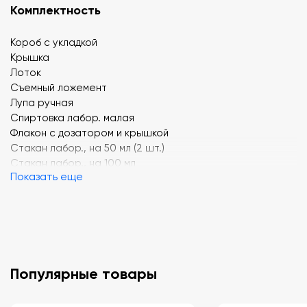
Комплектность
Короб с укладкой
Крышка
Лоток
Съемный ложемент
Лупа ручная
Спиртовка лабор. малая
Флакон с дозатором и крышкой
Стакан лабор., на 50 мл (2 шт.)
Стакан лабор., на 100 мл
Показать еще
Воронка лабор. В-56
Чашка Петри
Пробирка (6 шт.)
Стекло предмет. (10 шт.)
Стекло покров. (50 шт.)
Флакон ФО, на 10мл (7 шт.)
Крышка-капельница К/Ф-1 (7 шт.)
Популярные товары
Зажим пробирочный
Ёрш пробирочный