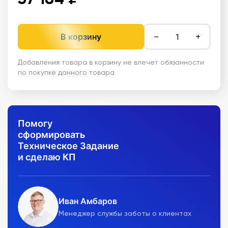
−
+
В корзину
Добавления товара в корзину не влечет обязанности
по покупке данного товара
Помогу
сформировать
Техническое Задание
и сделаю КП
Иван Амбаров
Менеджер службы заботы о клиентах