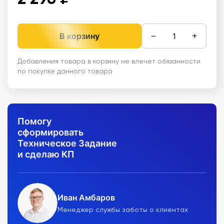
−
+
В корзину
Добавления товара в корзину не влечет обязанности
по покупке данного товара
Помогу
сформировать
Техническое Задание
и сделаю КП
Иван Амбаров
Менеджер службы заботы о клиентах