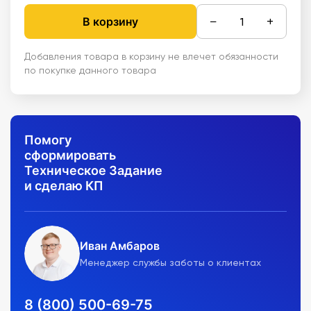
−
+
В корзину
Добавления товара в корзину не влечет обязанности
по покупке данного товара
Помогу
сформировать
Техническое Задание
и сделаю КП
Иван Амбаров
Менеджер службы заботы о клиентах
8 (800) 500-69-75