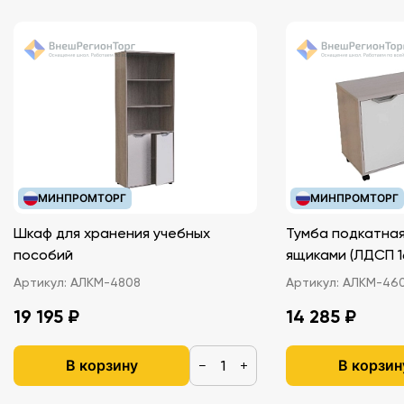
МИНПРОМТОРГ
МИНПРОМТОРГ
Шкаф для хранения учебных
Тумба подкатная
пособий
ящиками (ЛДС
Артикул:
АЛКМ-4808
Артикул:
АЛКМ-46
19 195 ₽
14 285 ₽
В корзину
В корзин
−
+