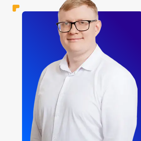
Пипетка (105 мм) - 2 шт.
Чашка Петри микробиологическая (90 мм) - 2 ш
Трубка Г-образная большая (Трубка соедините
газоотводная) - 1 шт.
Трубка Г-образная малая (Трубка соединитель
газоотводная) - 1 шт.
Воронка с длинным горлышком - 1 шт.
Мерный цилиндр (10 мл) - 2шт.
Пробирка 16 см - 2 шт.
Колба коническая, 250 мл - 2 шт.
Стакан лабораторный низкий 100 мл с носиком -
Стакан лабораторный низкий 250 мл с носиком -
Стакан лабораторный низкий 400 мл с носиком 
шт.
Пузырёк с крышкой 30 мл - 2 шт.
Пинцет - 1 шт.
Бумага для чистки линз - 1 шт.
Воронка пластиковая - 1 шт.