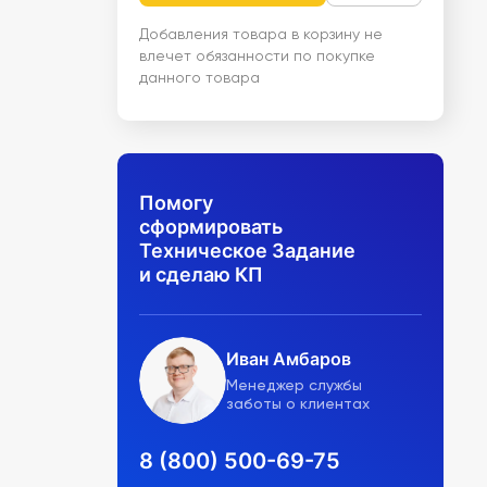
Добавления товара в корзину не
влечет обязанности по покупке
данного товара
Помогу
сформировать
Техническое Задание
и сделаю КП
Иван Амбаров
Менеджер службы
заботы о клиентах
8 (800) 500-69-75