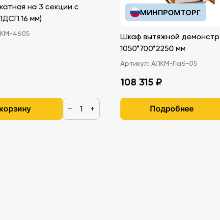
катная на 3 секции с
МИНПРОМТОРГ
иками (ЛДСП 16 мм)
.
КМ-4605
Шкаф вытяжной демонстр
1050*700*2250 мм
Артикул:
АЛКМ-Лаб-05
уется
108 315 ₽
 корзину
Подробнее
−
+
лодов
стекле
т.