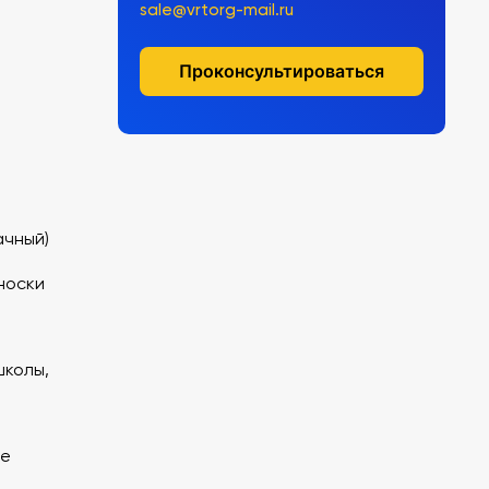
sale@vrtorg-mail.ru
Проконсультироваться
ачный)
носки
школы,
не