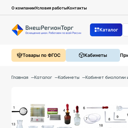
О компании
Условия работы
Контакты
Каталог
Товары по ФГОС
Кабинеты
При
Главная
—
Каталог
—
Кабинеты
—
Кабинет биологии 