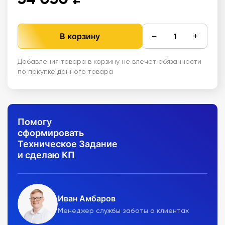
−
+
В корзину
Добавления товара в корзину не влечет обязанности
по покупке данного товара
Помогу
сформировать
Техническое Задание
и сделаю КП
Иван Амбаров
Менеджер службы заботы о клиентах