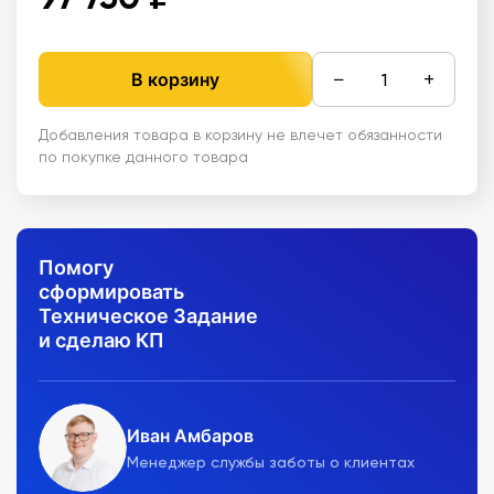
−
+
В корзину
Добавления товара в корзину не влечет обязанности
по покупке данного товара
Помогу
сформировать
Техническое Задание
и сделаю КП
Иван Амбаров
Менеджер службы заботы о клиентах