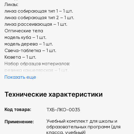
Линзы:
линза собирающая тип 1 – 1 шт.
линза собирающая тип 2 – 1 шт.
линза рассеивающая – 1 шт.
Оптические тела
модель куба – 1 шт.
модель дерева – 1 шт.
Свеча-таблетка – 1 шт.
Кювета – 1 шт.
Набор образцов материалов:
резинка канцелярская – 1 шт.
шар пластиковый большой – 1 шт.
Показать еще
шар пластиковый малый – 1 шт.
винт металлический – 1 шт.
Технические характеристики
гайка металлическая – 1 шт.
образец дерева – 1 шт.
Код товара:
ТХБ-ЛКО-0035
образец резины – 1 шт
образец изолона – 1 шт.
Учебный комплект для школы и
Применение:
оргстекло – 1 шт.
образовательных программ (для
Цветной диапозитив-микропрепарат – 1 шт.
класса, учебный)