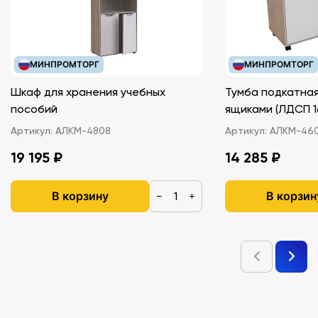
МИНПРОМТОРГ
МИНПРОМТОРГ
Шкаф для хранения учебных
Тумба подкатная
пособий
ящиками (ЛДС
Артикул:
АЛКМ-4808
Артикул:
АЛКМ-46
19 195 ₽
14 285 ₽
В корзину
В корзин
−
+