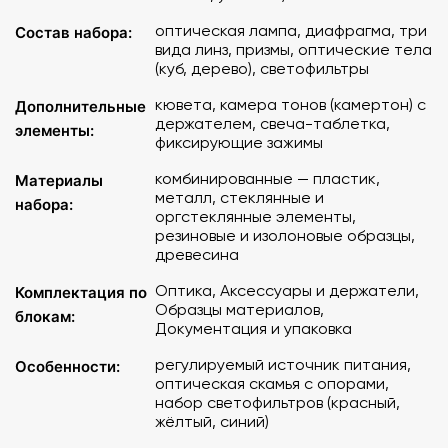
Камертон – 1 шт.
Препаровальная игла – 1 шт.
оптическая лампа, диафрагма, три
Состав набора:
вида линз, призмы, оптические тела
Фиксирующий зажим – 5 шт.
(куб, дерево), светофильтры
Призма:
призма Флинт – 1 шт.
кювета, камера тонов (камертон) с
Дополнительные
призма со скошенными гранями – 1 шт.
держателем, свеча-таблетка,
элементы:
Воздушный шар – 1 шт.
фиксирующие зажимы
Аксессуары:
комбинированные — пластик,
Материалы
полуцилиндр – 1 шт.
металл, стеклянные и
набора:
линейка пластиковая – 1 шт.
оргстеклянные элементы,
линейка металлическая – 1 шт.
резиновые и изолоновые образцы,
набор светофильтров (красный, желтый, синий) – 1
древесина
набор
Оптика, Аксессуары и держатели,
Комплектация по
Источник питания постоянного тока (регулируемый) – 1
Образцы материалов,
шт.
блокам:
Документация и упаковка
Держатель камертона – 1 шт.
Держатель светофильтров с зажимом канцелярским – 1
регулируемый источник питания,
Особенности:
шт.
оптическая скамья с опорами,
набор светофильтров (красный,
Столик оптический с держателем – 1 шт.
жёлтый, синий)
Оптическая скамья с опорами – 1 шт.
Соединитель (для оптической скамьи) – 1 шт.