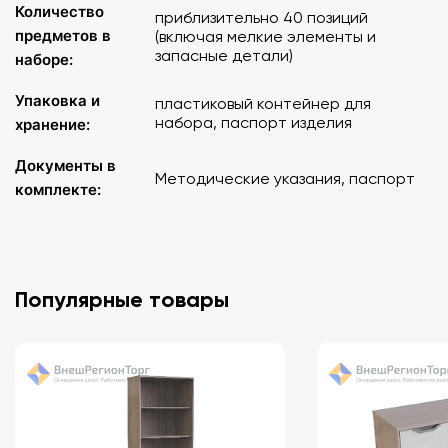
Количество
приблизительно 40 позиций
Зеркало – 1 шт.
предметов в
(включая мелкие элементы и
Экран двусторонний – 1 шт.
запасные детали)
наборе:
Методические указания – 1 шт.
Контейнер – 1 шт.
Упаковка и
пластиковый контейнер для
Паспорт – 1 шт.
набора, паспорт изделия
хранение:
Документы в
Методические указания, паспорт
комплекте:
Популярные товары