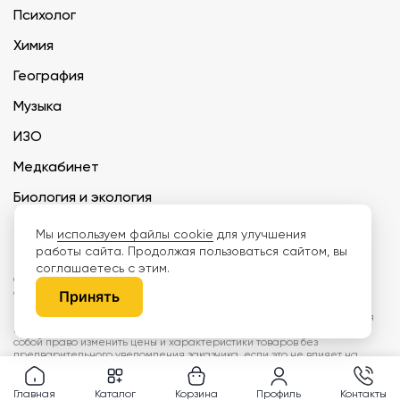
Психолог
Химия
География
Музыка
ИЗО
Медкабинет
Биология и экология
Технология
Мы
используем файлы cookie
для улучшения
работы сайта. Продолжая пользоваться сайтом, вы
соглашаетесь с этим.
ООО «Дети наше будущее» ИНН 6671165273 ОГРН 1216600030250 КПП
667101001 БИК 046577674
Принять
Информация на сайте не является публичной офертой. Изображения
могут отличаться от поставляемых товаров. Поставщик оставляет за
собой право изменить цены и характеристики товаров без
предварительного уведомления заказчика, если это не влияет на
качество поставляемой продукции. Мы используем cookie, чтобы делать
сайт лучше. Пользуясь сайтом, вы соглашаетесь с
правилами
обработки персональных данных и политикой конфиденциальности.
Главная
Каталог
Корзина
Профиль
Контакты