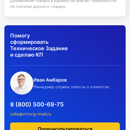
Добавления товара в корзину не влечет обязанности
по покупке данного товара
Помогу
сформировать
Техническое Задание
и сделаю КП
Иван Амбаров
Менеджер службы заботы о клиентах
8 (800) 500-69-75
sale@vrtorg-mail.ru
Проконсультироваться