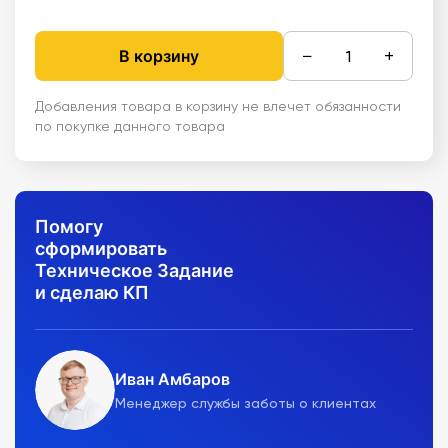
−
+
В корзину
Добавления товара в корзину не влечет обязанности
по покупке данного товара
Помогу
сформировать
Техническое Задание
и сделаю КП
Иван Амбаров
Менеджер службы заботы о клиентах