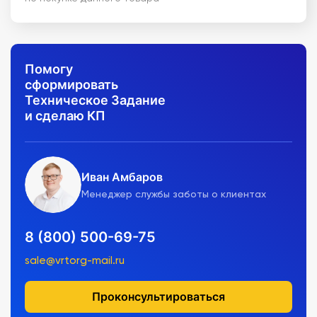
Помогу
сформировать
Техническое Задание
и сделаю КП
Иван Амбаров
Менеджер службы заботы о клиентах
8 (800) 500-69-75
sale@vrtorg-mail.ru
Проконсультироваться