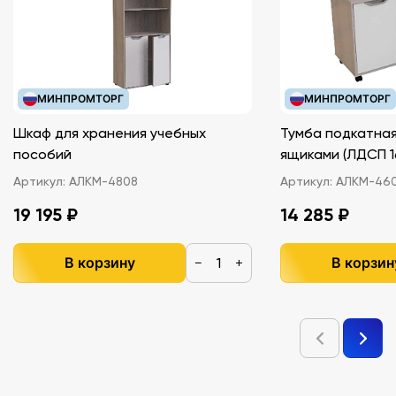
МИНПРОМТОРГ
МИНПРОМТОРГ
Шкаф для хранения учебных
Тумба подкатная
пособий
ящиками (ЛДС
Артикул:
АЛКМ-4808
Артикул:
АЛКМ-46
19 195 ₽
14 285 ₽
В корзину
В корзин
−
+