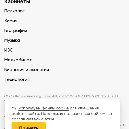
Кабинеты
Психолог
Химия
География
Музыка
ИЗО
Медкабинет
Биология и экология
Технология
ООО «Дети наше будущее» ИНН 6671165273 ОГРН 1216600030250 КПП
667101001 БИК 046577674
Мы
используем файлы cookie
для улучшения
Информация на сайте не является публичной офертой. Изображения
могут отличаться от поставляемых товаров. Поставщик оставляет за
работы сайта. Продолжая пользоваться сайтом, вы
собой право изменить цены и характеристики товаров без
соглашаетесь с этим.
предварительного уведомления заказчика, если это не влияет на
качество поставляемой продукции. Мы используем cookie, чтобы делать
Принять
сайт лучше. Пользуясь сайтом, вы соглашаетесь с
правилами