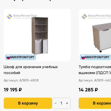
МИНПРОМТОРГ
МИНПРОМТОРГ
Шкаф для хранения учебных
Тумба подкатная
пособий
ящиками (ЛДС
Артикул:
АЛКМ-4808
Артикул:
АЛКМ-46
19 195 ₽
14 285 ₽
В корзину
В корзин
−
+