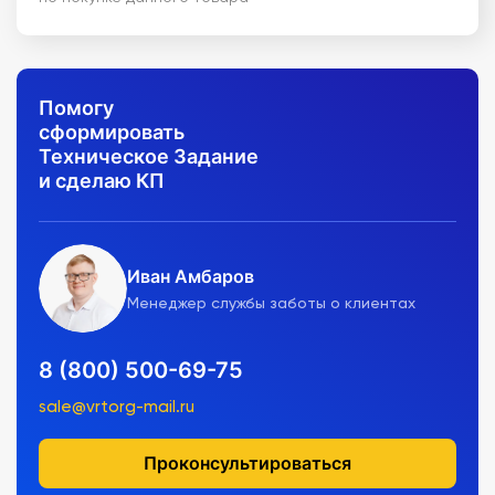
Помогу
сформировать
Техническое Задание
и сделаю КП
Иван Амбаров
Менеджер службы заботы о клиентах
8 (800) 500-69-75
sale@vrtorg-mail.ru
Проконсультироваться