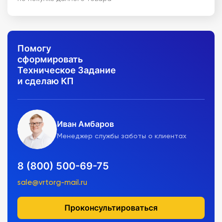
Помогу
сформировать
Техническое Задание
и сделаю КП
Иван Амбаров
Менеджер службы заботы о клиентах
8 (800) 500-69-75
sale@vrtorg-mail.ru
Проконсультироваться