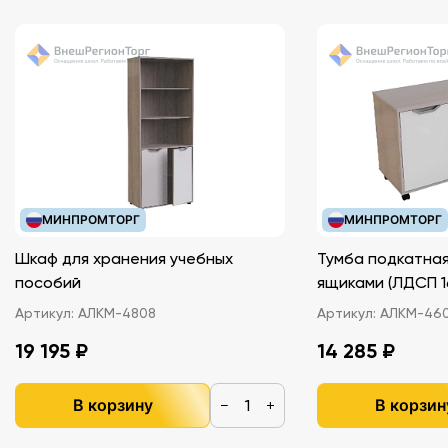
МИНПРОМТОРГ
МИНПРОМТОРГ
Шкаф для хранения учебных
Тумба подкатная
пособий
ящиками (ЛДС
Артикул:
АЛКМ-4808
Артикул:
АЛКМ-46
19 195 ₽
14 285 ₽
В корзину
В корзин
−
+