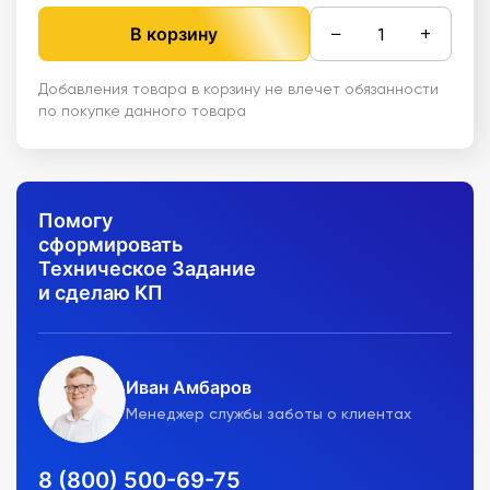
−
+
В корзину
Добавления товара в корзину не влечет обязанности
по покупке данного товара
Помогу
сформировать
Техническое Задание
и сделаю КП
Иван Амбаров
Менеджер службы заботы о клиентах
8 (800) 500-69-75