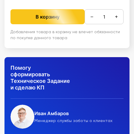
−
+
В корзину
Добавления товара в корзину не влечет обязанности
по покупке данного товара
Помогу
сформировать
Техническое Задание
и сделаю КП
Иван Амбаров
Менеджер службы заботы о клиентах