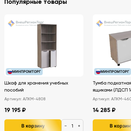
Популярные товары
МИНПРОМТОРГ
МИНПРОМТОРГ
Шкаф для хранения учебных
Тумба подкатная
пособий
ящиками (ЛДС
Артикул:
АЛКМ-4808
Артикул:
АЛКМ-46
19 195 ₽
14 285 ₽
В корзину
В корзин
−
+