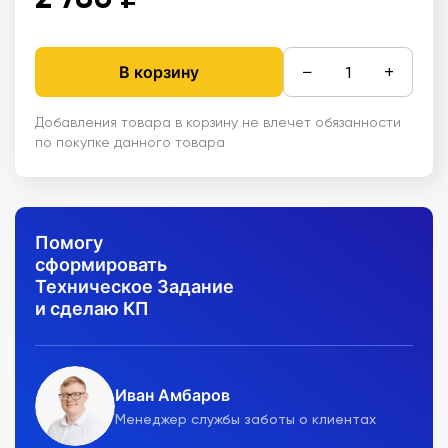
−
+
В корзину
Добавления товара в корзину не влечет обязанности
по покупке данного товара
Помогу
сформировать
Техническое Задание
и сделаю КП
Иван Амбаров
Менеджер службы заботы о клиентах