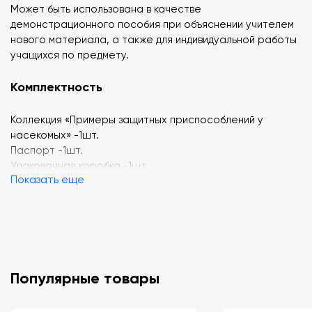
Может быть использована в качестве
демонстрационного пособия при объяснении учителем
нового материала, а также для индивидуальной работы
учащихся по предмету.
Комплектность
Коллекция «Примеры защитных приспособлений у
насекомых» -1шт.
Паспорт -1шт.
Упаковочная коробка -1шт.
Показать еще
Характеристики изделия
В коллекции представлены насекомые (не менее 2-ух), с
ярко выраженными признаками защитных
приспособлений, закрепившихся у них в ходе
Популярные товары
эволюционного процесса. Эти приспособления
позволяют насекомым справляться со своими врагами:
либо умело прятаться от них, либо защищаться более