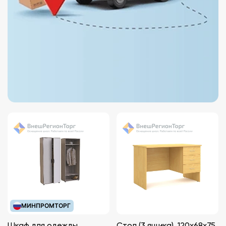
МИНПРОМТОРГ
Шкаф для одежды,
Стол (3 ящика), 120х68х75