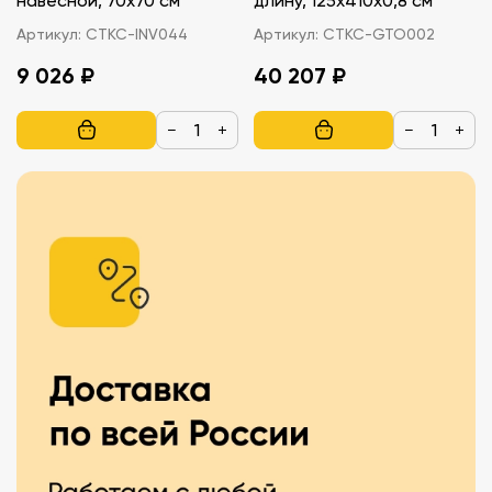
навесной, 70х70 см
длину, 125х410х0,8 см
Артикул:
СТКС-INV044
Артикул:
СТКС-GTO002
9 026 ₽
40 207 ₽
−
+
−
+