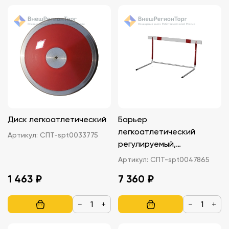
Диск легкоатлетический
Барьер
легкоатлетический
Артикул:
СПТ-spt0033775
регулируемый,
юношеский, 120х7х2 см
Артикул:
СПТ-spt0047865
1 463 ₽
7 360 ₽
−
+
−
+