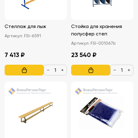
Стеллаж для лыж
Стойка для хранения
полусфер степ
Артикул:
FSI-6591
Артикул:
FSI-001067b
7 413 ₽
23 540 ₽
−
+
−
+