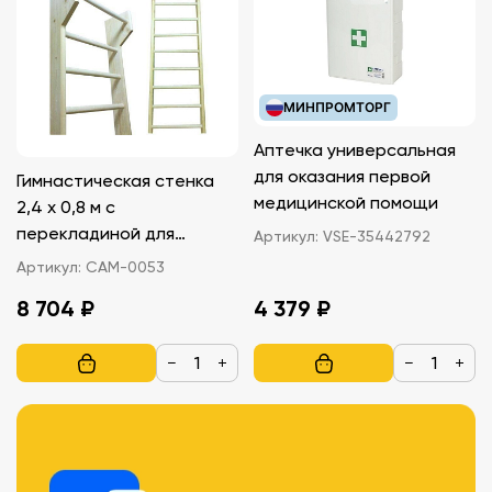
МИНПРОМТОРГ
Аптечка универсальная
для оказания первой
Гимнастическая стенка
медицинской помощи
2,4 х 0,8 м с
перекладиной для
Артикул:
VSE-35442792
подтягивания, тип 2
Артикул:
САМ-0053
8 704 ₽
4 379 ₽
−
+
−
+