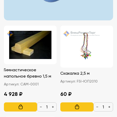
Гимнастическое
Скакалка 2,5 м
напольное бревно 1,5 м
Артикул:
FSI-ЮП2010
Артикул:
САМ-0001
4 928 ₽
60 ₽
−
+
−
+