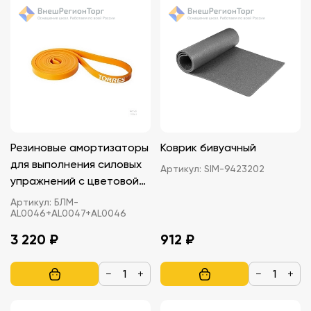
Резиновые амортизаторы
Коврик бивуачный
для выполнения силовых
Артикул:
SIM-9423202
упражнений с цветовой
кодировкой
Артикул:
БЛМ-
AL0046+AL0047+AL0046
3 220 ₽
912 ₽
−
+
−
+