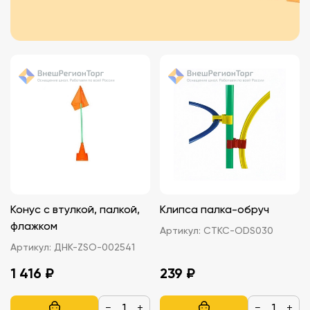
Конус с втулкой, палкой,
Клипса палка-обруч
флажком
Артикул:
СТКС-ODS030
Артикул:
ДНК-ZSO-002541
1 416 ₽
239 ₽
−
+
−
+