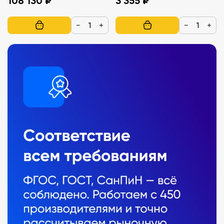
108 130 ₽
3 355 ₽
−
+
−
+