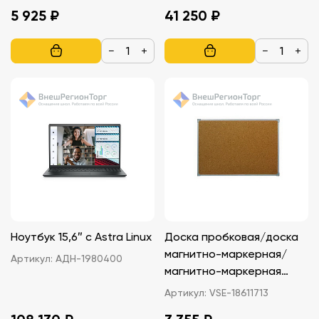
5 925 ₽
41 250 ₽
−
+
−
+
Ноутбук 15,6″ с Astra Linux
Доска пробковая/доска
магнитно-маркерная/
Артикул:
АДН-1980400
магнитно-маркерная
пленка на стену
Артикул:
VSE-18611713