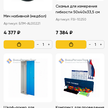
Скамья для измерения
гибкости 50х40х33,5 cм
Мяч набивной (медбол)
Артикул:
FSI-10250
Артикул:
БЛМ-AL00221
4 377 ₽
7 384 ₽
−
+
−
+
Шкаф-локер для
Комплект для проведения