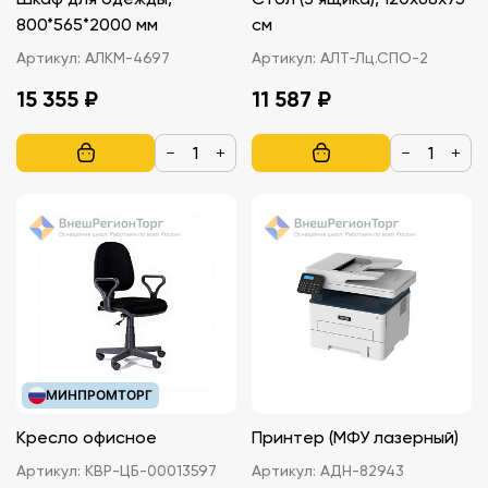
800*565*2000 мм
см
Артикул:
АЛКМ-4697
Артикул:
АЛТ-Лц.СПО-2
15 355 ₽
11 587 ₽
−
+
−
+
МИНПРОМТОРГ
Кресло офисное
Принтер (МФУ лазерный)
Артикул:
КВР-ЦБ-00013597
Артикул:
АДН-82943