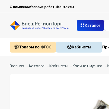
О компании
Условия работы
Контакты
Каталог
Товары по ФГОС
Кабинеты
При
Главная
—
Каталог
—
Кабинеты
—
Кабинет музыки
—