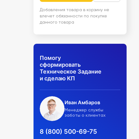
Добавления товара в корзину не
влечет обязанности по покупке
данного товара
Помогу
сформировать
Техническое Задание
и сделаю КП
Иван Амбаров
Менеджер службы
заботы о клиентах
8 (800) 500-69-75