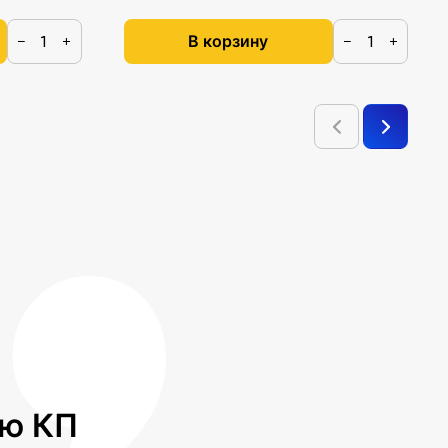
В корзину
−
+
−
+
лю КП