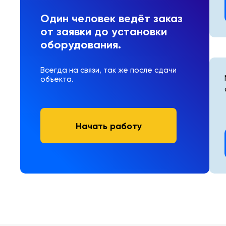
Один человек ведёт заказ
от заявки до установки
оборудования.
Всегда на связи, так же после сдачи
объекта.
Начать работу