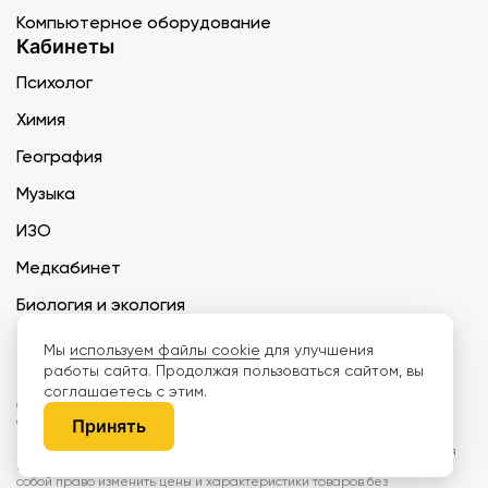
Компьютерное оборудование
Кабинеты
Психолог
Химия
География
Музыка
ИЗО
Медкабинет
Биология и экология
Технология
Мы
используем файлы cookie
для улучшения
работы сайта. Продолжая пользоваться сайтом, вы
соглашаетесь с этим.
ООО «Дети наше будущее» ИНН 6671165273 ОГРН 1216600030250 КПП
667101001 БИК 046577674
Принять
Информация на сайте не является публичной офертой. Изображения
могут отличаться от поставляемых товаров. Поставщик оставляет за
собой право изменить цены и характеристики товаров без