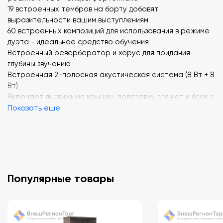
19 встроенных тембров на борту добавят
выразительности вашим выступлениям
60 встроенных композиций для использования в режиме
дуэта - идеальное средство обучения
Встроенный ревербератор и хорус для придания
глубины звучанию
Встроенная 2-полосная акустическая система (8 Вт + 8
Вт)
Включает выдвижную крышку, подставку для нот и блок с
3 педалями
Показать еще
Спецификации
:
Количество клавиш: 88
Механика клавиатуры: молоточковая
Три уровня чувствительности
Популярные товары
Педали: Демпферная (воспринимается полунажатие),
состенуто, модератор
Покрытие: имитация слоновой кости/черного дерева
Полифония: 128-голосовая