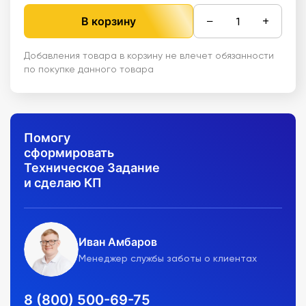
−
+
В корзину
Добавления товара в корзину не влечет обязанности
по покупке данного товара
Помогу
сформировать
Техническое Задание
и сделаю КП
Иван Амбаров
Менеджер службы заботы о клиентах
8 (800) 500-69-75