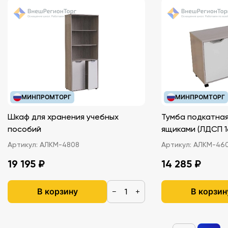
Кабель-рулетка USB А-miniB - 2 шт
Краткое руководство
Флешпак с паспортами
Чемодан Releon
МИНПРОМТОРГ
МИНПРОМТОРГ
Шкаф для хранения учебных
Тумба подкатная
пособий
ящиками (ЛДС
Артикул:
АЛКМ-4808
Артикул:
АЛКМ-46
19 195 ₽
14 285 ₽
В корзину
В корзин
−
+