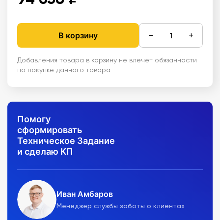
−
+
В корзину
Добавления товара в корзину не влечет обязанности
по покупке данного товара
Помогу
сформировать
Техническое Задание
и сделаю КП
Иван Амбаров
Менеджер службы заботы о клиентах