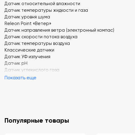
Датчик относительной влажности
Датчик температуры жидкости и газа
Датчик уровня шума
Releon Point «Ветер»
Датчик направления ветра (электронный компас)
Датчик скорости потока воздуха
Датчик температуры воздуха
Классические датчики
Датчик УФ излучения
Датчик рН
Датчик углекислого газа
Датчик влажности почвы
Показать еще
Датчик кислорода
Датчик ионизирующего излучения (счетчик Гейгера)
Методические рекомендации
География (20 работ)
Программное обеспечение
Releon Lite
Популярные товары
Упаковка и аксессуары
USB-флеш накопитель