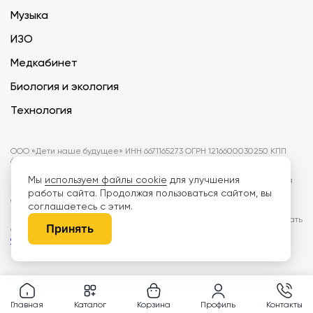
Музыка
ИЗО
Медкабинет
Биология и экология
Технология
ООО «Дети наше будущее» ИНН 6671165273 ОГРН 1216600030250 КПП
667101001 БИК 046577674
Мы
используем файлы cookie
для улучшения
Информация на сайте не является публичной офертой. Изображения
могут отличаться от поставляемых товаров. Поставщик оставляет за
работы сайта. Продолжая пользоваться сайтом, вы
собой право изменить цены и характеристики товаров без
соглашаетесь с этим.
предварительного уведомления заказчика, если это не влияет на
качество поставляемой продукции. Мы используем cookie, чтобы делать
Принять
сайт лучше. Пользуясь сайтом, вы соглашаетесь с
правилами
обработки персональных данных и политикой конфиденциальности.
Главная
Каталог
Корзина
Профиль
Контакты