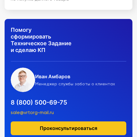
Помогу
сформировать
Техническое Задание
и сделаю КП
Иван Амбаров
Менеджер службы заботы о клиентах
8 (800) 500-69-75
sale@vrtorg-mail.ru
Проконсультироваться