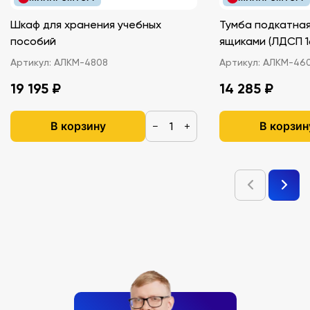
Шкаф для хранения учебных
Тумба подкатная
пособий
ящиками (ЛДС
Артикул:
АЛКМ-4808
Артикул:
АЛКМ-46
19 195 ₽
14 285 ₽
В корзину
В корзин
−
+