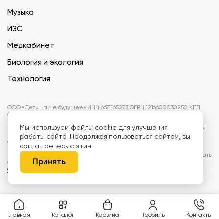
Музыка
ИЗО
Медкабинет
Биология и экология
Технология
ООО «Дети наше будущее» ИНН 6671165273 ОГРН 1216600030250 КПП
667101001 БИК 046577674
Мы
используем файлы cookie
для улучшения
Информация на сайте не является публичной офертой. Изображения
могут отличаться от поставляемых товаров. Поставщик оставляет за
работы сайта. Продолжая пользоваться сайтом, вы
собой право изменить цены и характеристики товаров без
соглашаетесь с этим.
предварительного уведомления заказчика, если это не влияет на
качество поставляемой продукции. Мы используем cookie, чтобы делать
Принять
сайт лучше. Пользуясь сайтом, вы соглашаетесь с
правилами
обработки персональных данных и политикой конфиденциальности.
Главная
Каталог
Корзина
Профиль
Контакты