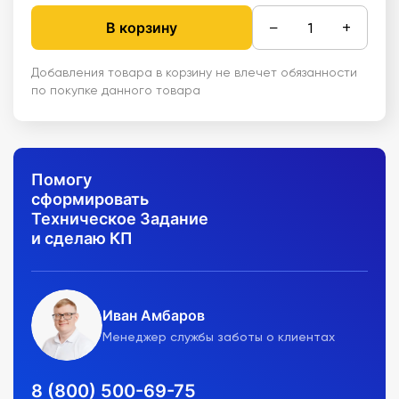
−
+
В корзину
Добавления товара в корзину не влечет обязанности
по покупке данного товара
Помогу
сформировать
Техническое Задание
и сделаю КП
Иван Амбаров
Менеджер службы заботы о клиентах
8 (800) 500-69-75