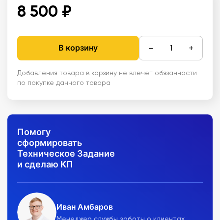
8 500 ₽
−
+
В корзину
Добавления товара в корзину не влечет обязанности
по покупке данного товара
Помогу
сформировать
Техническое Задание
и сделаю КП
Иван Амбаров
Менеджер службы заботы о клиентах