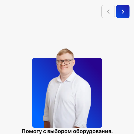
Изю́брь;
И другие.
Сибирский ФО
:
Овцебык;
Кабарга́;
И́рбис или сне́жный барс;
Песец;
Сибирский лемминг;
И другие.
Приволжский ФО:
Сиби́рская косу́ля;
Обыкновенная бурозубка или обыкновенная землеройка;
Колонок Обыкновенная рысь;
Ма́лая еда́ха или степная еда́ха;
И другие.
Помогу с выбором оборудования.