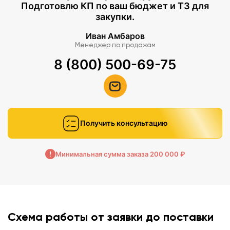
Уральский ФО:
Подготовлю КП по ваш бюджет и ТЗ для
закупки.
Со́боль;
Иван Амбаров
Степной хорёк;
Менеджер по продажам
Большой суслик;
8 (800) 500-69-75
Обыкновенная летяга;
Бурый медведь;
И другие.
Встречаются повсеместно:
Получить консультацию
Обыкновенная лисица;
Серый волк;
Бурый медведь;
Минимальная сумма заказа 200 000 ₽
И другие.
Интерактивные задания:
8+
Схема работы от заявки до поставки