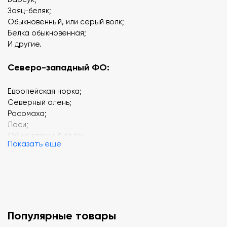
Заяц-беляк;
Обыкновенный, или серый волк;
Белка обыкновенная;
И другие.
Северо-западный ФО:
Европейская норка;
Северный олень;
Росомаха;
Лоси;
Обыкновенный бобр;
Показать еще
И другие.
Южный ФО:
Заяц-русак;
Малый суслик;
Популярные товары
Ушастый еж;