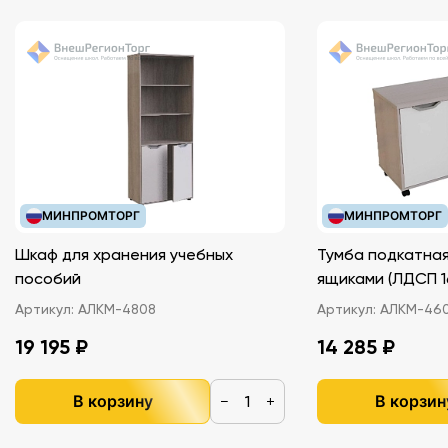
Интерактивные задания с возможностью
изменять числовые и графические параметры.
МИНПРОМТОРГ
МИНПРОМТОРГ
Шкаф для хранения учебных
Тумба подкатная
пособий
ящиками (ЛДС
Артикул:
АЛКМ-4808
Артикул:
АЛКМ-46
19 195 ₽
14 285 ₽
В корзину
В корзин
−
+