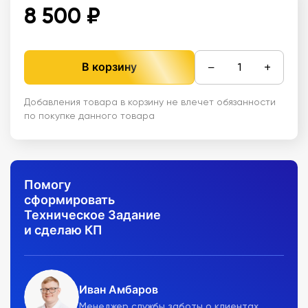
8 500 ₽
−
+
В корзину
Добавления товара в корзину не влечет обязанности
по покупке данного товара
Помогу
сформировать
Техническое Задание
и сделаю КП
Иван Амбаров
Менеджер службы заботы о клиентах