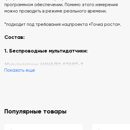
программном обеспечении. Помимо этого измерения
можно проводить в режиме реального времени.
*подходит под требования нацпроекта «Точка роста».
Состав:
1. Беспроводные мультидатчики:
Мультидатчик НАЧАЛО START-3
Показать еще
Датчик атмосферного давления (барометр),
Датчик освещенности,
Датчик относительной влажности,
Датчик температуры воздуха и жидкости,
Датчик УФ излучения,
Датчик температуры.
Популярные товары
Мультидатчик ГЕО GEO-3