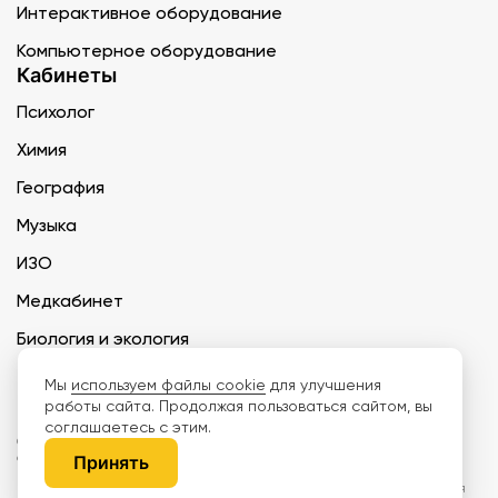
Интерактивное оборудование
Компьютерное оборудование
Кабинеты
Психолог
Химия
География
Музыка
ИЗО
Медкабинет
Биология и экология
Технология
Мы
используем файлы cookie
для улучшения
работы сайта. Продолжая пользоваться сайтом, вы
соглашаетесь с этим.
ООО «Дети наше будущее» ИНН 6671165273 ОГРН 1216600030250 КПП
667101001 БИК 046577674
Принять
Информация на сайте не является публичной офертой. Изображения