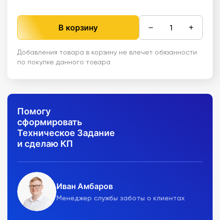
−
+
В корзину
Добавления товара в корзину не влечет обязанности
по покупке данного товара
Помогу
сформировать
Техническое Задание
и сделаю КП
Иван Амбаров
Менеджер службы заботы о клиентах