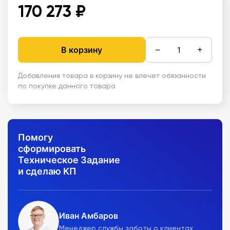
170 273 ₽
−
+
В корзину
Добавления товара в корзину не влечет обязанности
по покупке данного товара
Помогу
сформировать
Техническое Задание
и сделаю КП
Иван Амбаров
Менеджер службы заботы о клиентах