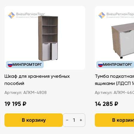
USB-флеш накопитель
Адаптер Блютуз Bluetooth
Зарядное устройство
Кабель для зарядного устройства, 3 шт
Краткое руководство
Флешпак с паспортами
Чемодан.
МИНПРОМТОРГ
МИНПРОМТОРГ
Шкаф для хранения учебных
Тумба подкатная
пособий
ящиками (ЛДС
Артикул:
АЛКМ-4808
Артикул:
АЛКМ-46
19 195 ₽
14 285 ₽
В корзину
В корзин
−
+