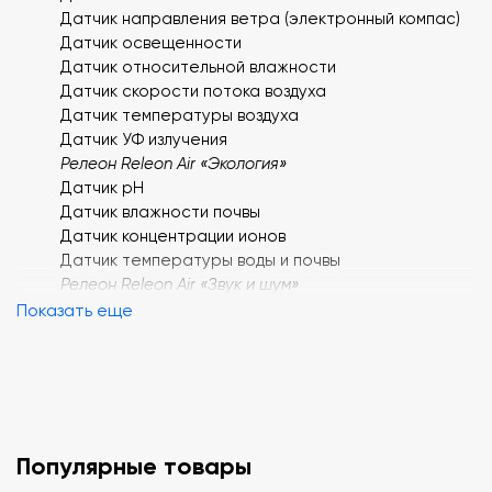
Датчик направления ветра (электронный компас)
Датчик освещенности
Датчик относительной влажности
Датчик скорости потока воздуха
Датчик температуры воздуха
Датчик УФ излучения
Релеон Releon Air «Экология»
Датчик pH
Датчик влажности почвы
Датчик концентрации ионов
Датчик температуры воды и почвы
Релеон Releon Air «Звук и шум»
Датчик уровня звука
Показать еще
Датчик уровня шума
Релеон Releon Air «Углекислый газ»
Методические рекомендации
География (20 работ)
Программное обеспечение
Упаковка и аксессуары
Популярные товары
Упаковка и аксессуары