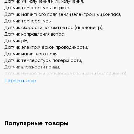
Датчик УФ излучения и ИК излучения,
Датчик температуры воздуха,
Датчик магнитного поля земли (электронный компас),
Датчик температуры,
Датчик скорости потока ветра (анемометр),
Датчик направления ветра,
Датчик pH,
Датчик электрической проводимости,
Датчик магнитного поля,
Датчик температуры поверхности,
Датчик влажности почвы,
Датчик мутности и оптической плотности (колориметр),
Датчик напряжения (дифференциального типа),
Показать еще
Датчик тока,
Датчик расстояния,
Графический интерфейс пользователя для работы с
мультидатчиком на компьютере,
Справочно-методические материалы,
Аксессуары,
Популярные товары
Дополнительные материалы.