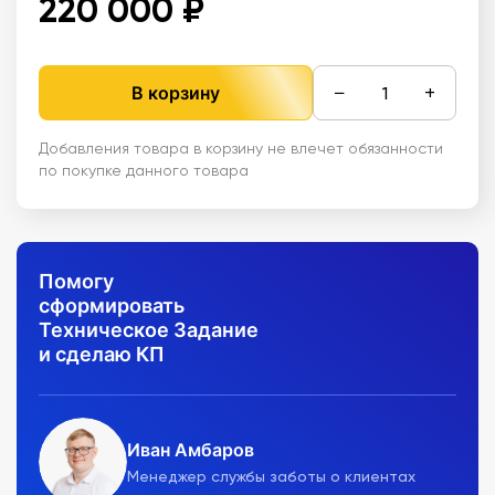
220 000 ₽
−
+
В корзину
Добавления товара в корзину не влечет обязанности
по покупке данного товара
Помогу
сформировать
Техническое Задание
и сделаю КП
Иван Амбаров
Менеджер службы заботы о клиентах