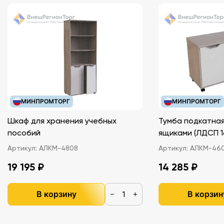
МИНПРОМТОРГ
МИНПРОМТОРГ
Шкаф для хранения учебных
Тумба подкатная
пособий
ящиками (ЛДС
Артикул:
АЛКМ-4808
Артикул:
АЛКМ-46
19 195 ₽
14 285 ₽
В корзину
В корзин
−
+