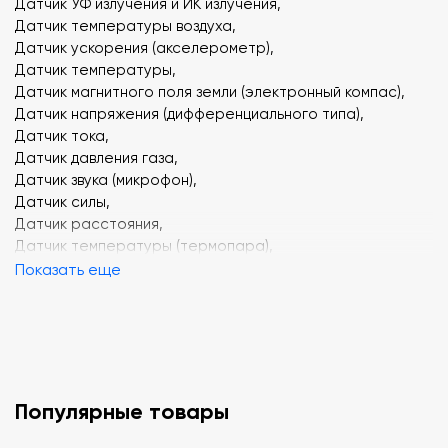
Датчик УФ излучения и ИК излучения,
Датчик температуры воздуха,
Датчик ускорения (акселерометр),
Датчик температуры,
Датчик магнитного поля земли (электронный компас),
Датчик напряжения (дифференциального типа),
Датчик тока,
Датчик давления газа,
Датчик звука (микрофон),
Датчик силы,
Датчик расстояния,
Датчик температуры (термопара),
Датчик температуры поверхности,
Показать еще
Датчик оптоэлектрический,
Датчик электрического заряда (электрометр),
Датчик магнитного поля.
Отдельные устройства:
Популярные товары
USB осциллограф (2 канала) автономный,