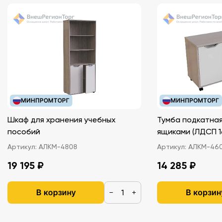
Конструктор для проведения экспериментов,
Графический интерфейс пользователя для работы с
мультидатчиком на компьютере,
Справочно-методические материалы,
Аксессуары,
Дополнительные материалы.
МИНПРОМТОРГ
МИНПРОМТОРГ
Шкаф для хранения учебных
Тумба подкатная
пособий
ящиками (ЛДС
Артикул:
АЛКМ-4808
Артикул:
АЛКМ-46
19 195 ₽
14 285 ₽
В корзину
В корзин
−
+