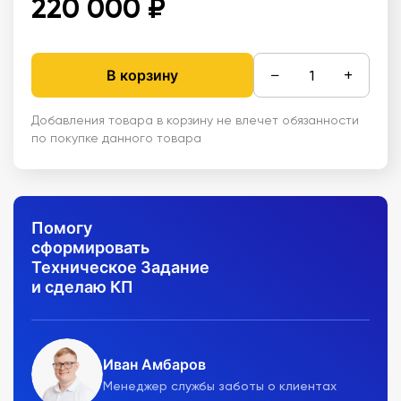
220 000 ₽
−
+
В корзину
Добавления товара в корзину не влечет обязанности
по покупке данного товара
Помогу
сформировать
Техническое Задание
и сделаю КП
Иван Амбаров
Менеджер службы заботы о клиентах