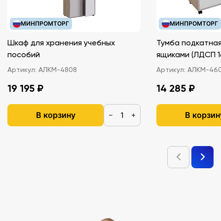
МИНПРОМТОРГ
МИНПРОМТОРГ
Шкаф для хранения учебных
Тумба подкатная
пособий
ящиками (ЛДС
Артикул:
АЛКМ-4808
Артикул:
АЛКМ-46
19 195 ₽
14 285 ₽
В корзину
В корзин
−
+