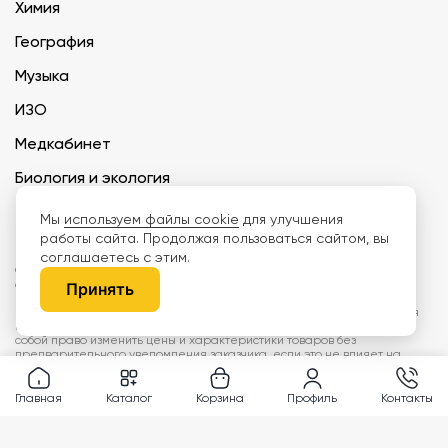
Химия
География
Музыка
ИЗО
Медкабинет
Биология и экология
Технология
Мы
используем файлы cookie
для улучшения
работы сайта. Продолжая пользоваться сайтом, вы
соглашаетесь с этим.
ООО «Дети наше будущее» ИНН 6671165273 ОГРН 1216600030250 КПП
667101001 БИК 046577674
Принять
Информация на сайте не является публичной офертой. Изображения
могут отличаться от поставляемых товаров. Поставщик оставляет за
собой право изменить цены и характеристики товаров без
предварительного уведомления заказчика, если это не влияет на
качество поставляемой продукции. Мы используем cookie, чтобы делать
сайт лучше. Пользуясь сайтом, вы соглашаетесь с
правилами
обработки персональных данных и политикой конфиденциальности.
Главная
Каталог
Корзина
Профиль
Контакты