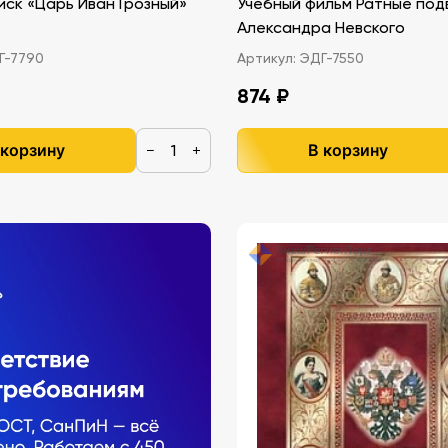
ск «Царь Иван Грозный»
Учебный фильм Ратные под
Александра Невского
-7790
Артикул:
ЭДГ-7550
874 ₽
 корзину
В корзину
−
+