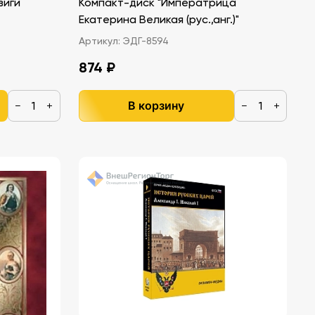
виги
Компакт-диск "Императрица
Екатерина Великая (рус.,анг.)"
Артикул:
ЭДГ-8594
874 ₽
В корзину
−
+
−
+