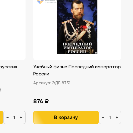
русских
Учебный фильм Последний император
России
Артикул:
ЭДГ-8731
8
874 ₽
В корзину
−
+
−
+