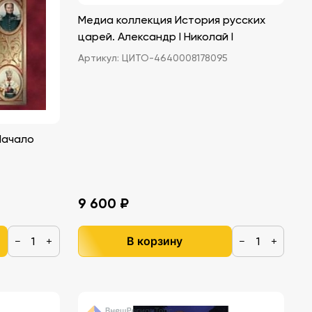
Медиа коллекция История русских
царей. Александр I Николай I
Артикул:
ЦИТО-4640008178095
Начало
9 600 ₽
В корзину
−
+
−
+