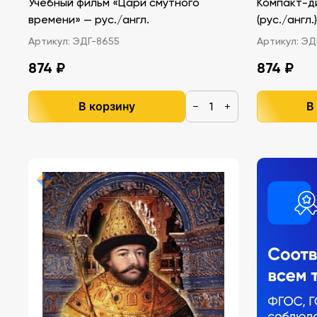
Учебный фильм «Цари смутного
Компакт-ди
времени» — рус./англ.
(рус./англ.)
Артикул:
ЭДГ-8655
Артикул:
ЭДГ
874 ₽
874 ₽
В корзину
В
−
+