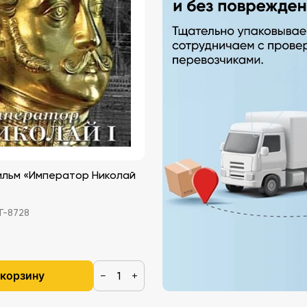
ильм «Император Николай
-8728
 корзину
−
+