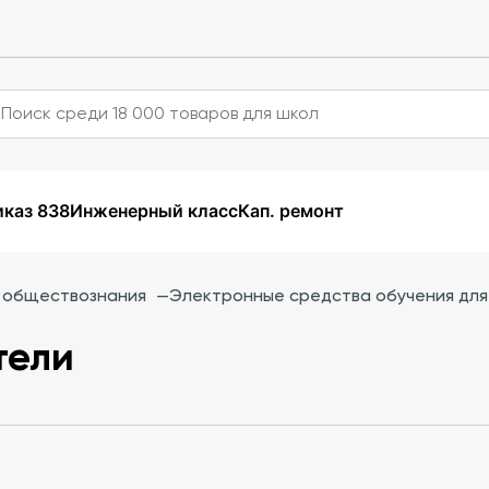
каз 838
Инженерный класс
Кап. ремонт
и обществознания
—
Электронные средства обучения для
тели