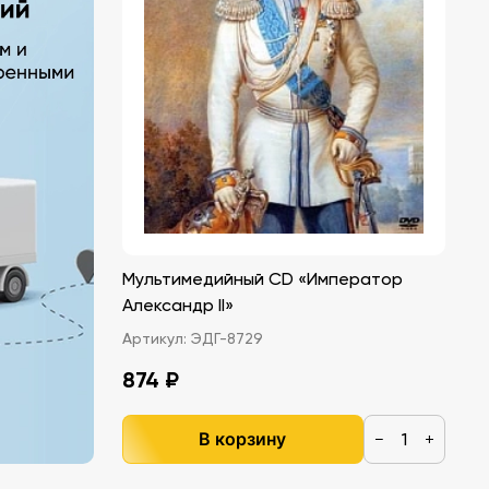
Мультимедийный CD «Император
Александр II»
Артикул:
ЭДГ-8729
874 ₽
В корзину
−
+