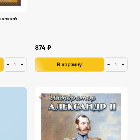
Алексей
874 ₽
В корзину
−
+
−
+