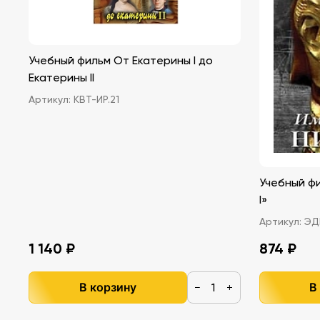
Учебный фильм От Екатерины I до
Екатерины II
Артикул:
КВТ-ИР.21
Учебный ф
I»
Артикул:
ЭДГ
1 140 ₽
874 ₽
В корзину
В
−
+