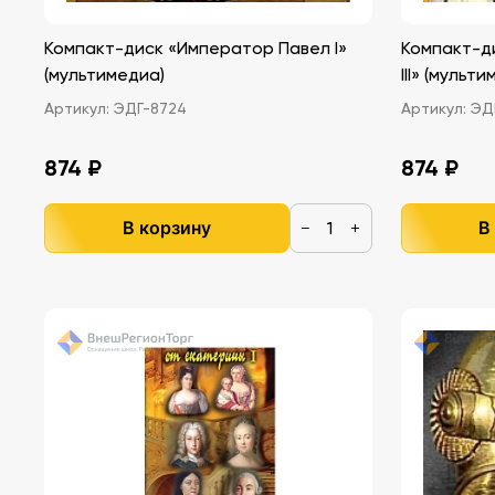
Компакт-диск «Император Павел I»
Компакт-д
(мультимедиа)
III» (мульт
Артикул:
ЭДГ-8724
Артикул:
ЭДГ
874 ₽
874 ₽
В корзину
В
−
+