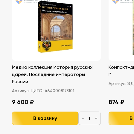
Медиа коллекция История русских
Компакт-д
царей. Последние императоры
I"
России
Артикул:
ЭДГ
Артикул:
ЦИТО-4640008178101
9 600 ₽
874 ₽
В корзину
В
−
+