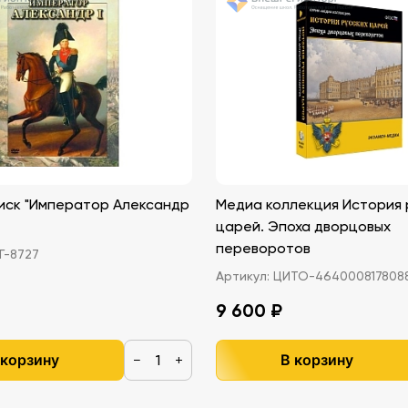
иск "Император Александр
Медиа коллекция История 
царей. Эпоха дворцовых
переворотов
-8727
Артикул:
ЦИТО-464000817808
9 600 ₽
 корзину
В корзину
−
+