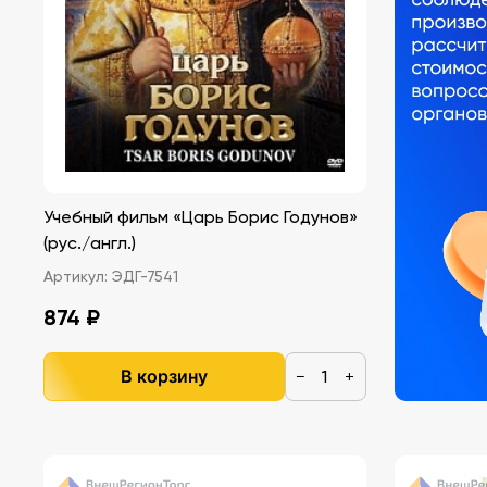
Учебный фильм «Царь Борис Годунов»
(рус./англ.)
Артикул:
ЭДГ-7541
874 ₽
В корзину
−
+