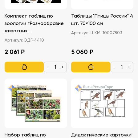
Комплект таблиц по
Таблицы "Птицы России" 4
зоологии «Разнообразие
шт. 70×100 см
животных.
Артикул:
ШКМ-10007803
Млекопитающие.» А4, 16
Артикул:
ЭДГ-4410
шт.
2 061 ₽
5 060 ₽
−
+
−
+
Набор таблиц по
Дидактические карточки