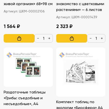
живой организм» 68×98 см
знакомство с цветковыми
растениями» — 6 листов
Артикул:
ШКМ-00002106
Артикул:
ШКМ-00001439
1 564 ₽
2 323 ₽
−
+
−
+
Раздаточные таблицы
«Грибы: съедобные и
Комплект таблиц по
несъедобные», A4
экологии «Биосфера» A4