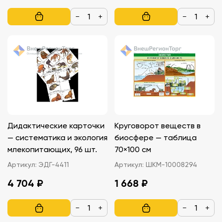
−
+
−
+
Дидактические карточки
Круговорот веществ в
— систематика и экология
биосфере — таблица
млекопитающих, 96 шт.
70×100 см
Артикул:
ЭДГ-4411
Артикул:
ШКМ-10008294
4 704 ₽
1 668 ₽
−
+
−
+