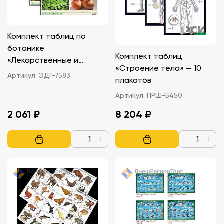
Комплект таблиц по
ботанике
Комплект таблиц
«Лекарственные и
«Строение тела» — 10
ядовитые» A4, 16 шт
Артикул:
ЭДГ-7583
плакатов
Артикул:
ПРШ-Б450
2 061 ₽
8 204 ₽
−
+
−
+