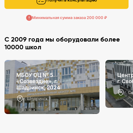
Минимальная сумма заказа 200 000 ₽
С 2009 года мы оборудовали более
10000 школ
МБОУ ОЦ № 5
Центр
«Созвездие», г.
г. Св
Шадринск, 2024
г. С
г. Шадринск