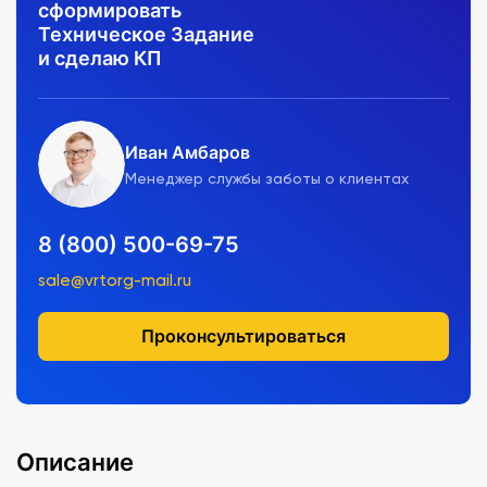
сформировать
Техническое Задание
и сделаю КП
Иван Амбаров
Менеджер службы заботы о клиентах
8 (800) 500-69-75
sale@vrtorg-mail.ru
Проконсультироваться
Описание