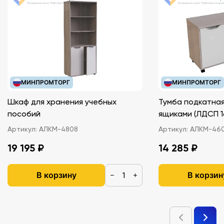
МИНПРОМТОРГ
МИНПРОМТОРГ
Шкаф для хранения учебных
Тумба подкатная
пособий
ящиками (ЛДС
Артикул:
АЛКМ-4808
Артикул:
АЛКМ-46
19 195 ₽
14 285 ₽
В корзину
В корзин
−
+