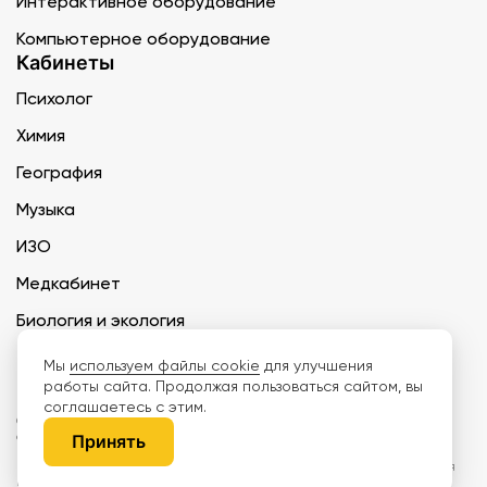
Интерактивное оборудование
Компьютерное оборудование
Кабинеты
Психолог
Химия
География
Музыка
ИЗО
Медкабинет
Биология и экология
Технология
Мы
используем файлы cookie
для улучшения
работы сайта. Продолжая пользоваться сайтом, вы
соглашаетесь с этим.
ООО «Дети наше будущее» ИНН 6671165273 ОГРН 1216600030250 КПП
667101001 БИК 046577674
Принять
Информация на сайте не является публичной офертой. Изображения
могут отличаться от поставляемых товаров. Поставщик оставляет за