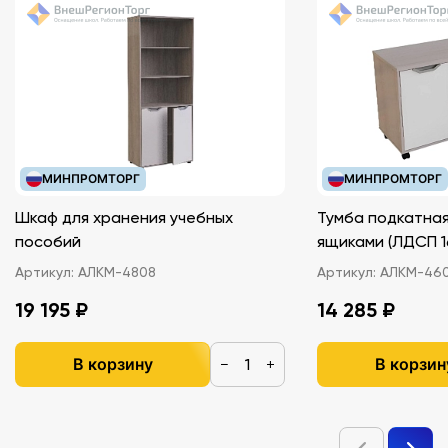
МИНПРОМТОРГ
МИНПРОМТОРГ
Шкаф для хранения учебных
Тумба подкатная
пособий
ящиками (ЛДС
Артикул:
АЛКМ-4808
Артикул:
АЛКМ-46
19 195 ₽
14 285 ₽
В корзину
В корзин
−
+