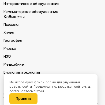
Интерактивное оборудование
Компьютерное оборудование
Кабинеты
Психолог
Химия
География
Музыка
ИЗО
Медкабинет
Биология и экология
Технология
Мы
используем файлы cookie
для улучшения
работы сайта. Продолжая пользоваться сайтом, вы
соглашаетесь с этим.
ООО «Дети наше будущее» ИНН 6671165273 ОГРН 1216600030250 КПП
667101001 БИК 046577674
Принять
Информация на сайте не является публичной офертой. Изображения