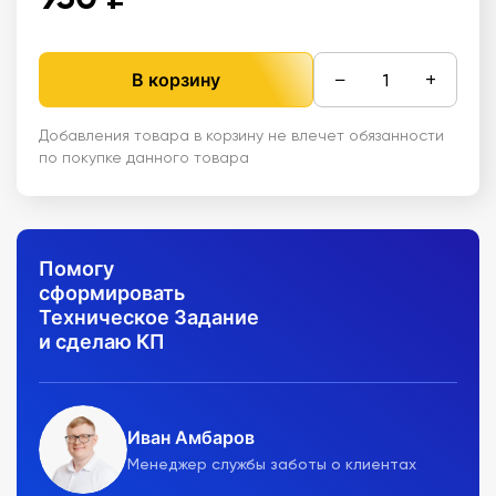
−
+
В корзину
Добавления товара в корзину не влечет обязанности
по покупке данного товара
Помогу
сформировать
Техническое Задание
и сделаю КП
Иван Амбаров
Менеджер службы заботы о клиентах