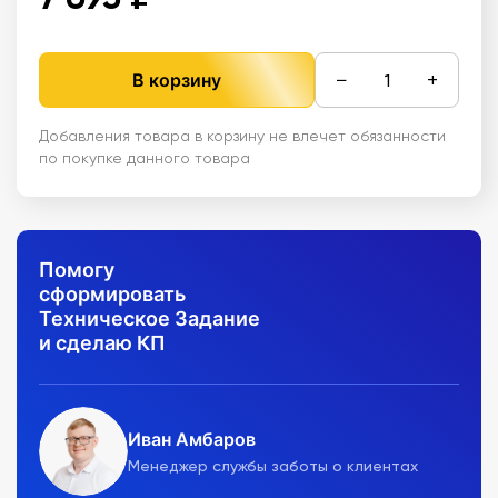
−
+
В корзину
Добавления товара в корзину не влечет обязанности
по покупке данного товара
Помогу
сформировать
Техническое Задание
и сделаю КП
Иван Амбаров
Менеджер службы заботы о клиентах