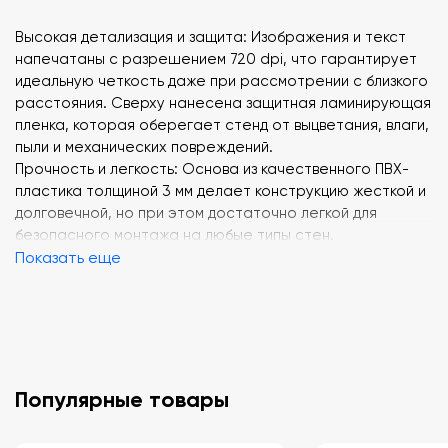
Высокая детализация и защита: Изображения и текст
напечатаны с разрешением 720 dpi, что гарантирует
идеальную четкость даже при рассмотрении с близкого
расстояния. Сверху нанесена защитная ламинирующая
пленка, которая оберегает стенд от выцветания, влаги,
пыли и механических повреждений.
Прочность и легкость: Основа из качественного ПВХ-
пластика толщиной 3 мм делает конструкцию жесткой и
долговечной, но при этом достаточно легкой для
безопасного монтажа на любые типы стен.
Эстетичный дизайн: Благородный коричневый цвет
Показать еще
придает стенду классический академический вид. Он
отлично вписывается в интерьер любого учебного
заведения, не перегружая пространство и не отвлекая
от основного содержания.
Готовность к установке: Вам не нужно докупать
дополнительные аксессуары. Надежные крепежные
Популярные товары
элементы уже входят в комплект поставки.