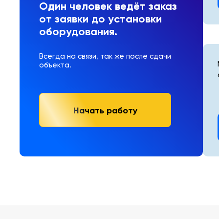
Один человек ведёт заказ
от заявки до установки
оборудования.
Всегда на связи, так же после сдачи
объекта.
Начать работу