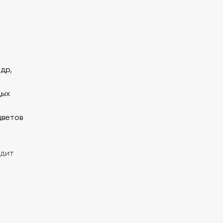
др,
дых
цветов
одит