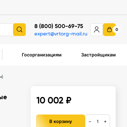
8 (800) 500-69-75
0
expert@vrtorg-mail.ru
Госорганизациям
Застройщикам
м)
ые
10 002 ₽
−
+
В корзину