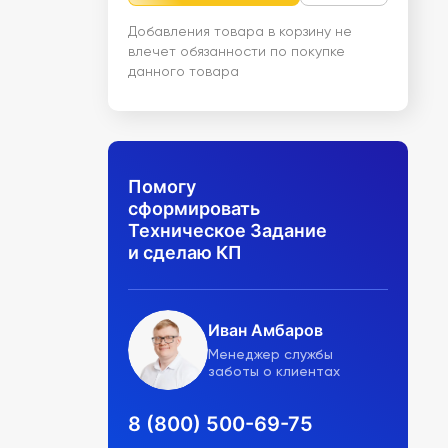
Добавления товара в корзину не
влечет обязанности по покупке
данного товара
Помогу
сформировать
Техническое Задание
и сделаю КП
Иван Амбаров
Менеджер службы
заботы о клиентах
8 (800) 500-69-75