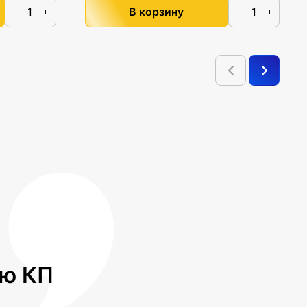
В корзину
−
+
−
+
лю КП