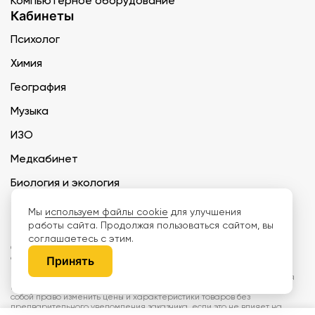
Компьютерное оборудование
Кабинеты
Психолог
Химия
География
Музыка
ИЗО
Медкабинет
Биология и экология
Технология
Мы
используем файлы cookie
для улучшения
работы сайта. Продолжая пользоваться сайтом, вы
соглашаетесь с этим.
ООО «Дети наше будущее» ИНН 6671165273 ОГРН 1216600030250 КПП
667101001 БИК 046577674
Принять
Информация на сайте не является публичной офертой. Изображения
могут отличаться от поставляемых товаров. Поставщик оставляет за
собой право изменить цены и характеристики товаров без
предварительного уведомления заказчика, если это не влияет на