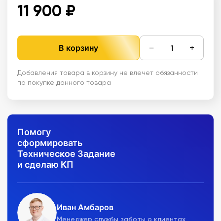
11 900 ₽
−
+
В корзину
Добавления товара в корзину не влечет обязанности
по покупке данного товара
Помогу
сформировать
Техническое Задание
и сделаю КП
Иван Амбаров
Менеджер службы заботы о клиентах