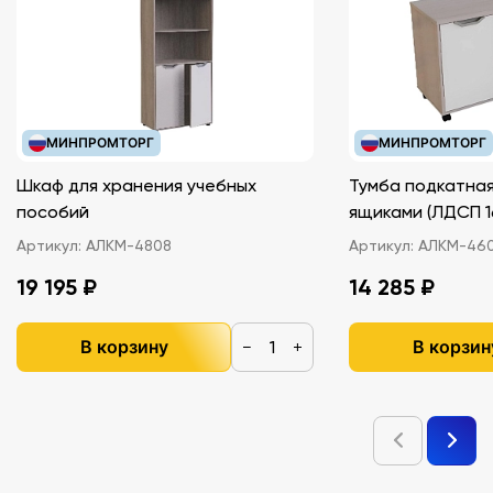
МИНПРОМТОРГ
МИНПРОМТОРГ
Шкаф для хранения учебных
Тумба подкатная
пособий
ящиками (ЛДС
Артикул:
АЛКМ-4808
Артикул:
АЛКМ-46
19 195 ₽
14 285 ₽
В корзину
В корзин
−
+